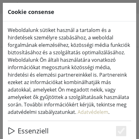
HILFE & SUPPORT
HU
Cookie consense
Weboldalunk sütiket használ a tartalom és a
Termékek keresése
hirdetések személyre szabásához, a weboldal
forgalmának elemzéséhez, közösségi média funkciók
biztosításához és a szolgáltatás optimalizálásához.
Home
Tündérfények és világítás
Tündérfények
Weboldalunk Ön általi használatára vonatkozó
információkat megosztunk közösségi média,
hirdetési és elemzési partnereinkkel is. Partnereink
ezeket az információkat kombinálhatják más
adatokkal, amelyeket Ön megadott nekik, vagy
Sirius Tech-Line tündérvilágítás
amelyeket ők gyűjtöttek a szolgáltatásaik használata
hosszabbító 230V 5 m fekete
során. További információkért kérjük, tekintse meg
adatvédelmi szabályzatunkat.
Adatvédelem
.
Essenziell
Es