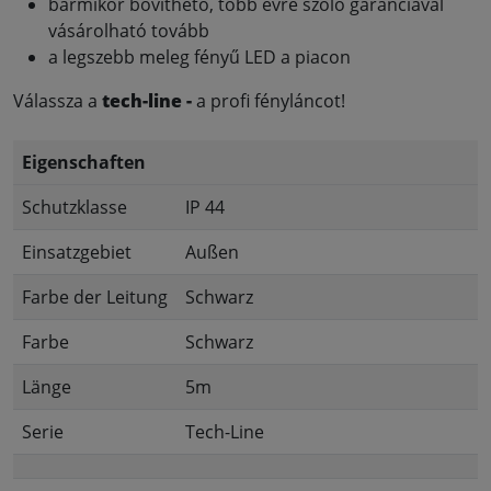
bármikor bővíthető, több évre szóló garanciával
vásárolható tovább
a legszebb meleg fényű LED a piacon
Válassza a
tech-line -
a profi fényláncot!
Eigenschaften
Schutzklasse
IP 44
Einsatzgebiet
Außen
Farbe der Leitung
Schwarz
Farbe
Schwarz
Länge
5m
Serie
Tech-Line