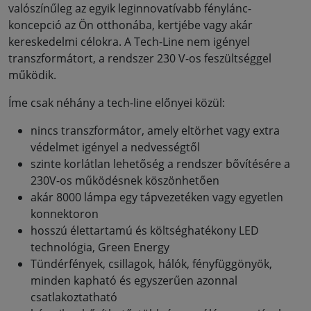
valószínűleg az egyik leginnovatívabb fénylánc-
koncepció az Ön otthonába, kertjébe vagy akár
kereskedelmi célokra. A Tech-Line nem igényel
transzformátort, a rendszer 230 V-os feszültséggel
működik.
Íme csak néhány a tech-line előnyei közül:
nincs transzformátor, amely eltörhet vagy extra
védelmet igényel a nedvességtől
szinte korlátlan lehetőség a rendszer bővítésére a
230V-os működésnek köszönhetően
akár 8000 lámpa egy tápvezetéken vagy egyetlen
konnektoron
hosszú élettartamú és költséghatékony LED
technológia, Green Energy
Tündérfények, csillagok, hálók, fényfüggönyök,
minden kapható és egyszerűen azonnal
csatlakoztatható