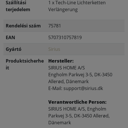
Szállítási
1 x Tech-Line Lichterketten
terjedelem
Verlängerung
Rendelési szám
75781
EAN
5707310757819
Gyártó
Sirius
Produktsicherhe
Hersteller:
it
SIRIUS HOME A/S
Engholm Parkvej 3-5, DK-3450
Allerød, Dänemark
E-Mail: support@sirius.dk
Verantwortliche Person:
SIRIUS HOME A/S, Engholm
Parkvej 3-5, DK-3450 Allerød,
Dänemark