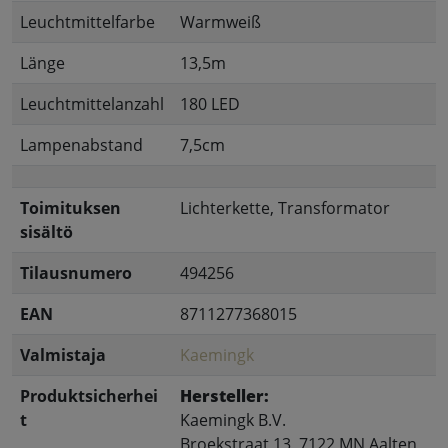
Leuchtmittelfarbe
Warmweiß
Länge
13,5m
Leuchtmittelanzahl
180 LED
Lampenabstand
7,5cm
Toimituksen
Lichterkette, Transformator
sisältö
Tilausnumero
494256
EAN
8711277368015
Valmistaja
Kaemingk
Produktsicherhei
Hersteller:
t
Kaemingk B.V.
Broekstraat 13, 7122 MN Aalten,