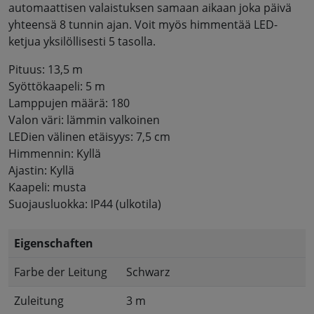
automaattisen valaistuksen samaan aikaan joka päivä
yhteensä 8 tunnin ajan. Voit myös himmentää LED-
ketjua yksilöllisesti 5 tasolla.
Pituus: 13,5 m
Syöttökaapeli: 5 m
Lamppujen määrä: 180
Valon väri: lämmin valkoinen
LEDien välinen etäisyys: 7,5 cm
Himmennin: Kyllä
Ajastin: Kyllä
Kaapeli: musta
Suojausluokka: IP44 (ulkotila)
Eigenschaften
Farbe der Leitung
Schwarz
Zuleitung
3 m