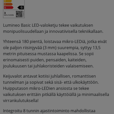
Lumineo Basic LED-valoketju tekee vaikutuksen
monipuolisuudellaan ja innovatiivisella tekniikallaan.
Yhteensä 180 pientä, loistavaa mikro-LEDiä, jotka eivät
ole paljon riisinjyvää (3 mm) suurempia, syttyy 13,5
metrin pituisessa mustassa kaapelissa. Se sopii
erinomaisesti puiden, pensaiden, kaiteiden,
joulukuusen tai juhlakoristeiden valaisemiseen.
Keijuvalot antavat kotiisi juhlallisen, romanttisen
tunnelman ja sopivat sekä sisä- että ulkokäyttöön.
Huipputason mikro-LEDien ansiosta se tekee
vaikutuksen erittäin pitkällä käyttöiällä ja minimaalisella
virrankulutuksella!
Integroitu 8 tunnin ajastintoiminto mahdollistaa