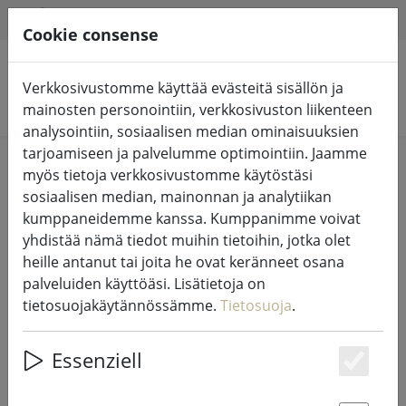
HILFE & SUPPORT
FI
Cookie consense
Verkkosivustomme käyttää evästeitä sisällön ja
Hae tuotteita
mainosten personointiin, verkkosivuston liikenteen
analysointiin, sosiaalisen median ominaisuuksien
tarjoamiseen ja palvelumme optimointiin. Jaamme
Home
Valot ja valaistus
Keijujen valot
myös tietoja verkkosivustomme käytöstäsi
sosiaalisen median, mainonnan ja analytiikan
kumppaneidemme kanssa. Kumppanimme voivat
yhdistää nämä tiedot muihin tietoihin, jotka olet
heille antanut tai joita he ovat keränneet osana
Kaemingk Lumineo LED-keijuvalot
palveluiden käyttöäsi. Lisätietoja on
Basic himmennin 180 LED lämmin
tietosuojakäytännössämme.
Tietosuoja
.
valkoinen ulkona 13,5 m musta
Essenziell
Es