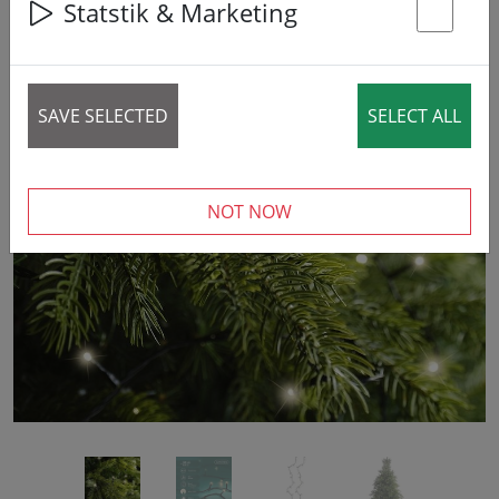
42% DISCOUNT
Statstik & Marketing
St
SAVE SELECTED
SELECT ALL
‹
›
NOT NOW