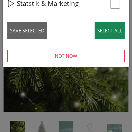
Statstik & Marketing
St
SAVE SELECTED
SELECT ALL
‹
›
NOT NOW