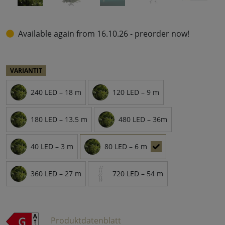
Available again from 16.10.26 - preorder now!
VARIANTIT
240 LED – 18 m
120 LED – 9 m
180 LED – 13.5 m
480 LED – 36m
40 LED – 3 m
80 LED – 6 m
360 LED – 27 m
720 LED – 54 m
Produktdatenblatt