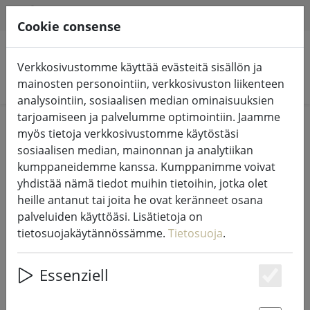
HILFE & SUPPORT
FI
Cookie consense
Verkkosivustomme käyttää evästeitä sisällön ja
Hae tuotteita
mainosten personointiin, verkkosivuston liikenteen
analysointiin, sosiaalisen median ominaisuuksien
tarjoamiseen ja palvelumme optimointiin. Jaamme
Home
Valot ja valaistus
Keijujen valot
myös tietoja verkkosivustomme käytöstäsi
sosiaalisen median, mainonnan ja analytiikan
kumppaneidemme kanssa. Kumppanimme voivat
yhdistää nämä tiedot muihin tietoihin, jotka olet
heille antanut tai joita he ovat keränneet osana
Kaemingk Lumineo LED-keijuvalot
palveluiden käyttöäsi. Lisätietoja on
Basic himmennin 80 LED lämpimän
tietosuojakäytännössämme.
Tietosuoja
.
valkoinen ulkona 6 m musta
Essenziell
Es