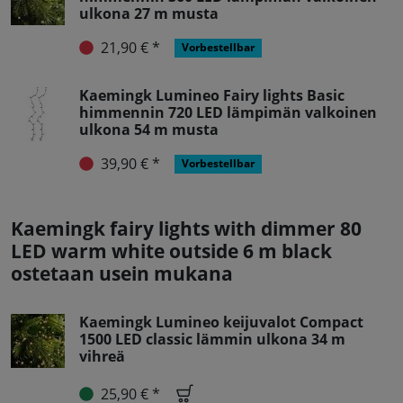
ulkona 27 m musta
21,90 € *
Vorbestellbar
Kaemingk Lumineo Fairy lights Basic
himmennin 720 LED lämpimän valkoinen
ulkona 54 m musta
39,90 € *
Vorbestellbar
Kaemingk fairy lights with dimmer 80
LED warm white outside 6 m black
ostetaan usein mukana
Kaemingk Lumineo keijuvalot Compact
1500 LED classic lämmin ulkona 34 m
vihreä
25,90 € *