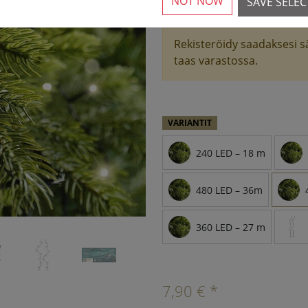
NOT NOW
SAVE SELE
Tuote loppuunmyyty tältä
›
Rekisteröidy saadaksesi s
taas varastossa.
VARIANTIT
240 LED – 18 m
480 LED – 36m
360 LED – 27 m
7,90 € *