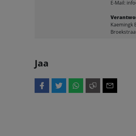
E-Mail: in
Verantwor
Kaemingk B
Broekstraa
Jaa