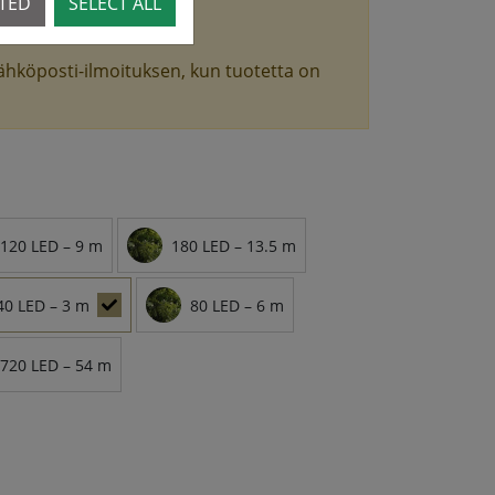
CTED
SELECT ALL
 kaudelta.
ähköposti-ilmoituksen, kun tuotetta on
120 LED – 9 m
180 LED – 13.5 m
40 LED – 3 m
80 LED – 6 m
720 LED – 54 m