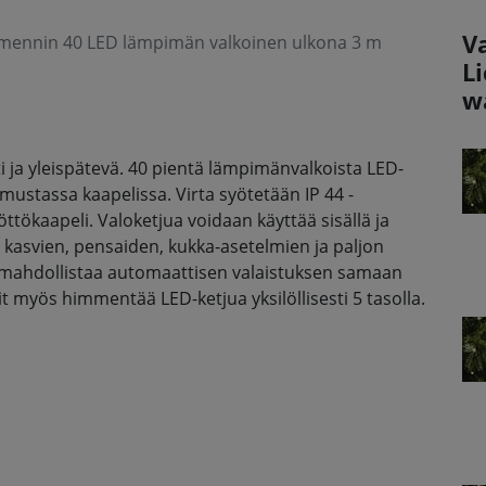
V
mmennin 40 LED lämpimän valkoinen ulkona 3 m
L
w
i ja yleispätevä. 40 pientä lämpimänvalkoista LED-
 mustassa kaapelissa. Virta syötetään IP 44 -
ttökaapeli. Valoketjua voidaan käyttää sisällä ja
 kasvien, pensaiden, kukka-asetelmien ja paljon
o mahdollistaa automaattisen valaistuksen samaan
t myös himmentää LED-ketjua yksilöllisesti 5 tasolla.