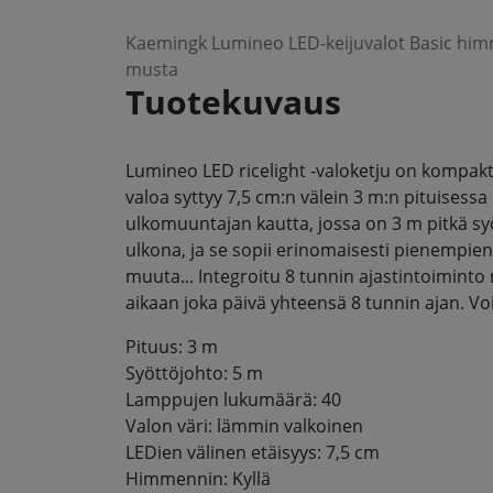
Kaemingk Lumineo LED-keijuvalot Basic hi
musta
Tuotekuvaus
Lumineo LED ricelight -valoketju on kompakt
valoa syttyy 7,5 cm:n välein 3 m:n pituisessa
ulkomuuntajan kautta, jossa on 3 m pitkä syö
ulkona, ja se sopii erinomaisesti pienempien
muuta... Integroitu 8 tunnin ajastintoimint
aikaan joka päivä yhteensä 8 tunnin ajan. Voi
Pituus: 3 m
Syöttöjohto: 5 m
Lamppujen lukumäärä: 40
Valon väri: lämmin valkoinen
LEDien välinen etäisyys: 7,5 cm
Himmennin: Kyllä