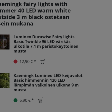
aemingk fairy lights with
immer 40 LED warm white
utside 3 m black ostetaan
sein mukana
Lumineo Durawise Fairy lights
Basic Twinkle 96 LED värikäs
ulkotila 7,1 m paristokäyttöinen
musta
12,90 € *
Kaemingk Lumineo LED-keijuvalot
Basic himmennin 120 LED
lämpimän valkoinen ulkona 9 m
musta
6,90 € *