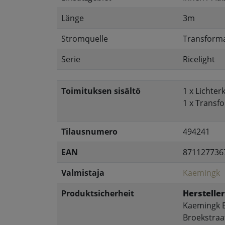
Länge
3m
Stromquelle
Transform
Serie
Ricelight
Toimituksen sisältö
1 x Lichter
1 x Transf
Tilausnumero
494241
EAN
871127736
Valmistaja
Kaemingk
Produktsicherheit
Hersteller
Kaemingk B
Broekstraa