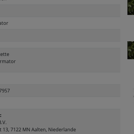
ator
kette
ormator
7957
:
.V.
t 13, 7122 MN Aalten, Niederlande