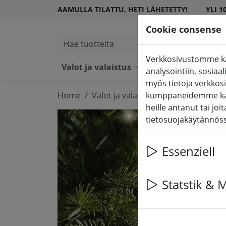
AAMULLA TILATTU, HETI LÄHETETTY!
YLI 1
Cookie consense
Hae tuotteita
Verkkosivustomme käy
Valot ja valaistus
LED-kynttilät
analysointiin, sosia
myös tietoja verkkos
Home
Valot ja valaistus
kumppaneidemme kans
Keijujen valot
heille antanut tai jo
tietosuojakäytännö
Essenziell
Statstik & 