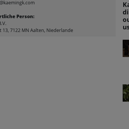
fo@kaemingk.com
K
d
tliche Person:
o
.V.
u
t 13, 7122 MN Aalten, Niederlande