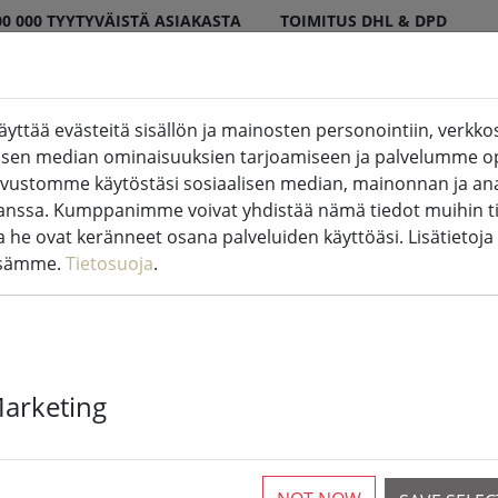
00 000 TYYTYVÄISTÄ ASIAKASTA
TOIMITUS DHL & DPD
ttää evästeitä sisällön ja mainosten personointiin, verkkos
 sisä- ja ulkotiloissa
Keittiö & ruoka
Li
alisen median ominaisuuksien tarjoamiseen ja palvelumme o
ivustomme käytöstäsi sosiaalisen median, mainonnan ja ana
sa. Kumppanimme voivat yhdistää nämä tiedot muihin tiet
ita he ovat keränneet osana palveluiden käyttöäsi. Lisätietoja
ssämme.
Tietosuoja
.
Kaemingk Lum
Basic himmen
Marketing
valkoinen ul