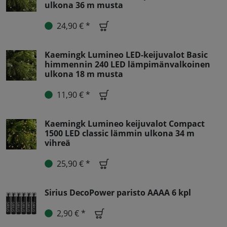
ulkona 36 m musta
24,90 € *
Kaemingk Lumineo LED-keijuvalot Basic
himmennin 240 LED lämpimänvalkoinen
ulkona 18 m musta
11,90 € *
Kaemingk Lumineo keijuvalot Compact
1500 LED classic lämmin ulkona 34 m
vihreä
25,90 € *
Sirius DecoPower paristo AAAA 6 kpl
2,90 € *