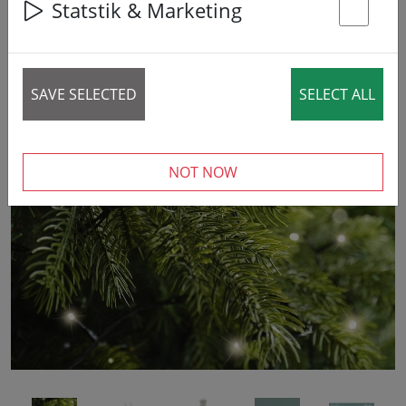
Statstik & Marketing
St
SAVE SELECTED
SELECT ALL
‹
›
NOT NOW