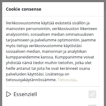
HILFE & SUPPORT
FI
Cookie consense
Verkkosivustomme käyttää evästeitä sisällön ja
Hae tuotteita
mainosten personointiin, verkkosivuston liikenteen
analysointiin, sosiaalisen median ominaisuuksien
tarjoamiseen ja palvelumme optimointiin. Jaamme
Home
Valot ja valaistus
Keijujen valot
myös tietoja verkkosivustomme käytöstäsi
sosiaalisen median, mainonnan ja analytiikan
kumppaneidemme kanssa. Kumppanimme voivat
yhdistää nämä tiedot muihin tietoihin, jotka olet
heille antanut tai joita he ovat keränneet osana
Kaemingk Lumineo LED-keijuvalot
palveluiden käyttöäsi. Lisätietoja on
Basic himmennin 360 LED
tietosuojakäytännössämme.
Tietosuoja
.
lämpimän valkoinen ulkona 27 m
musta
Essenziell
Es