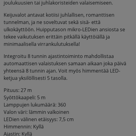
joulukuusien tai juhlakoristeiden valaisemiseen.
Keijuvalot antavat kotiisi juhlallisen, romanttisen
tunnelman, ja ne soveltuvat sekä sisä- että
ulkokäyttöön. Huipputason mikro-LEDien ansiosta se
tekee vaikutuksen erittäin pitkällä käyttöiällä ja
minimaalisella virrankulutuksella!
Integroitu 8 tunnin ajastintoiminto mahdollistaa
automaattisen valaistuksen samaan aikaan joka päivä
yhteensä 8 tunnin ajan. Voit myös himmentää LED-
ketjua yksilöllisesti 5 tasolla.
Pituus: 27 m
Syöttökaapeli: 5 m
Lamppujen lukumäärä: 360
Valon väri: lämmin valkoinen
LEDien välinen etäisyys: 7,5 cm
Himmennin: Kyllä
Ajastin: Kyllä