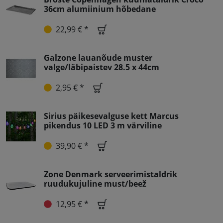
36cm alumiinium hõbedane
22,99 € *
Galzone lauanõude muster
valge/läbipaistev 28.5 x 44cm
2,95 € *
Sirius päikesevalguse kett Marcus
pikendus 10 LED 3 m värviline
39,90 € *
Zone Denmark serveerimistaldrik
ruudukujuline must/beež
12,95 € *