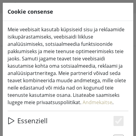
HILFE & SUPPORT
ET
Cookie consense
Meie veebisait kasutab küpsiseid sisu ja reklaamide
Otsi tooteid
isikupärastamiseks, veebisaidi liikluse
analüüsimiseks, sotsiaalmeedia funktsioonide
pakkumiseks ja meie teenuse optimeerimiseks teie
Home
%Müük
jaoks. Samuti jagame teavet teie veebisaidi
kasutamise kohta oma sotsiaalmeedia, reklaami ja
analüüsipartneritega. Meie partnerid võivad seda
teavet kombineerida muude andmetega, mille olete
neile edastanud või mida nad on kogunud teie
Zone Denmark voodipesu Confetti
teenuste kasutamise osana. Lisateabe saamiseks
140x200cm / 60x63cm hall
lugege meie privaatsuspoliitikat.
Andmekaitse
.
Essenziell
Es
49% DISCOUNT