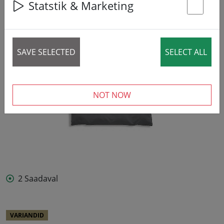
Statstik & Marketing
St
SAVE SELECTED
SELECT ALL
NOT NOW
2 Saadaval
VARIANDID