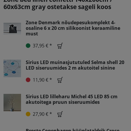
60x63cm gray ostetakse sageli koos
Zone Denmark nõudepesukomplekt 4-
osaline 6 x 20 cm silikoonist keraamiline
must
37,95 € *
Sirius LED muinasjututuled Selma shell 20
LED siseruumides 2 m akutoitel sinine
11,90 € *
Sirius LED lilleharu Michel 45 LED 85 cm
akutoitega pruun siseruumides
27,90 € *
Broste Copenhagen küünlataldrik Croco