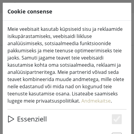
HILFE & SUPPORT
ET
Cookie consense
Meie veebisait kasutab küpsiseid sisu ja reklaamide
Otsi tooteid
isikupärastamiseks, veebisaidi liikluse
analüüsimiseks, sotsiaalmeedia funktsioonide
pakkumiseks ja meie teenuse optimeerimiseks teie
Home
Muinasjututuled ja valgustus
jaoks. Samuti jagame teavet teie veebisaidi
Valgustatud kaunistus
kasutamise kohta oma sotsiaalmeedia, reklaami ja
analüüsipartneritega. Meie partnerid võivad seda
teavet kombineerida muude andmetega, mille olete
neile edastanud või mida nad on kogunud teie
teenuste kasutamise osana. Lisateabe saamiseks
Kaemingk Lumineo klastri
lugege meie privaatsuspoliitikat.
Andmekaitse
.
haldjatuled 1512 LED soe valge
väljas 14 m läbipaistev
Essenziell
Es