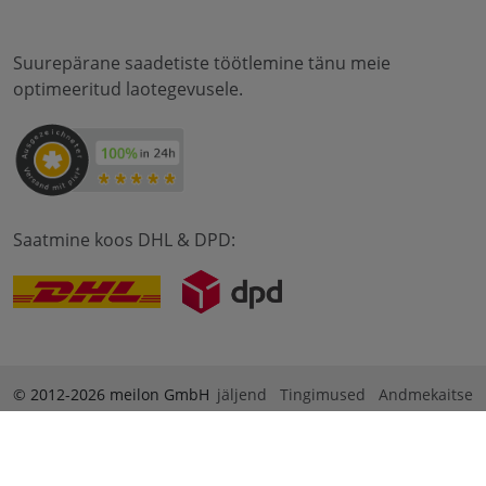
Suurepärane saadetiste töötlemine tänu meie
optimeeritud laotegevusele.
Saatmine koos DHL & DPD:
© 2012-2026 meilon GmbH
jäljend
Tingimused
Andmekaitse
* Alle Preise sind inkl. Mehrwertsteuer zzgl. Versandkosten
und ggf. Nachnahmegebühren, wenn nicht anders