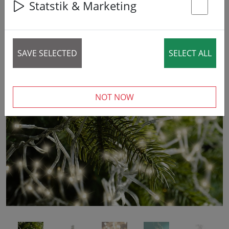
Statstik & Marketing
14% DISCOUNT
St
SAVE SELECTED
SELECT ALL
‹
›
NOT NOW