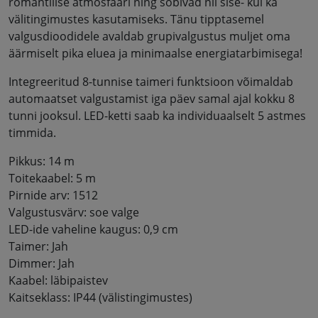
romantilise atmosfääri ning sobivad nii sise- kui ka
välitingimustes kasutamiseks. Tänu tipptasemel
valgusdioodidele avaldab grupivalgustus muljet oma
äärmiselt pika eluea ja minimaalse energiatarbimisega!
Integreeritud 8-tunnise taimeri funktsioon võimaldab
automaatset valgustamist iga päev samal ajal kokku 8
tunni jooksul. LED-ketti saab ka individuaalselt 5 astmes
timmida.
Pikkus: 14 m
Toitekaabel: 5 m
Pirnide arv: 1512
Valgustusvärv: soe valge
LED-ide vaheline kaugus: 0,9 cm
Taimer: Jah
Dimmer: Jah
Kaabel: läbipaistev
Kaitseklass: IP44 (välistingimustes)