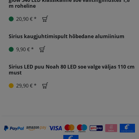
glow 540 LED klassikaline soe välitingimustes 1,8
m roheline
20,90 € *
Sirius kaugjuhtimispult hõbedane alumiinium
9,90 € *
Sirius LED puu Noah 80 LED soe valge väljas 110 cm
must
29,90 € *