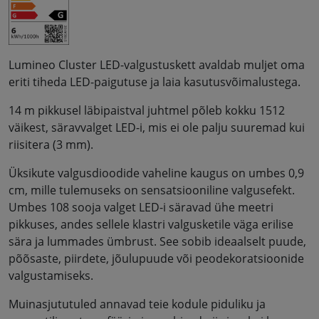
Lumineo Cluster LED-valgustuskett avaldab muljet oma
eriti tiheda LED-paigutuse ja laia kasutusvõimalustega.
14 m pikkusel läbipaistval juhtmel põleb kokku 1512
väikest, säravvalget LED-i, mis ei ole palju suuremad kui
riisitera (3 mm).
Üksikute valgusdioodide vaheline kaugus on umbes 0,9
cm, mille tulemuseks on sensatsiooniline valgusefekt.
Umbes 108 sooja valget LED-i säravad ühe meetri
pikkuses, andes sellele klastri valgusketile väga erilise
sära ja lummades ümbrust. See sobib ideaalselt puude,
põõsaste, piirdete, jõulupuude või peodekoratsioonide
valgustamiseks.
Muinasjututuled annavad teie kodule piduliku ja