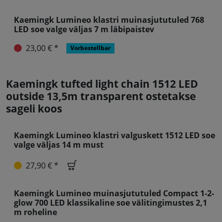
Kaemingk Lumineo klastri muinasjututuled 768
LED soe valge väljas 7 m läbipaistev
23,00 € *
Vorbestellbar
Kaemingk tufted light chain 1512 LED
outside 13,5m transparent ostetakse
sageli koos
Kaemingk Lumineo klastri valguskett 1512 LED soe
valge väljas 14 m must
27,90 € *
Kaemingk Lumineo muinasjututuled Compact 1-2-
glow 700 LED klassikaline soe välitingimustes 2,1
m roheline