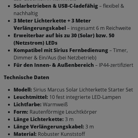
Solarbetrieben & USB-C-ladefähig
– flexibel &
nachhaltig
3
Meter Lichterkette + 3 Meter
Verlängerungskabel
– insgesamt 6 m Reichweite
Erweiterbar auf bis zu 30 (Solar) bzw. 50
(Netzstrom) LEDs
Kompatibel mit Sirius Fernbedienung
– Timer,
Dimmer & Ein/Aus (bei Netzbetrieb)
Für den Innen- & Außenbereich
– IP44-zertifiziert
Technische Daten
Modell:
Sirius Marcus Solar Lichterkette Starter Set
Leuchtmittel:
10 fest integrierte LED-Lampen
Lichtfarbe:
Warmweiß
Form:
Rautenförmige Leuchtkörper
Länge Lichterkette:
3 m
Länge Verlängerungskabel:
3 m
Material:
Robuster Kunststoff