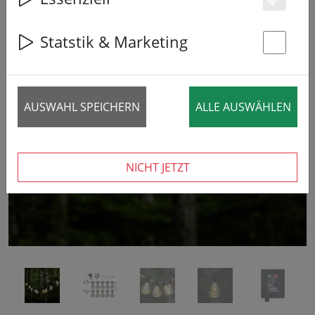
Es
Statstik & Marketing
St
‹
›
AUSWAHL SPEICHERN
ALLE AUSWÄHLEN
NICHT JETZT