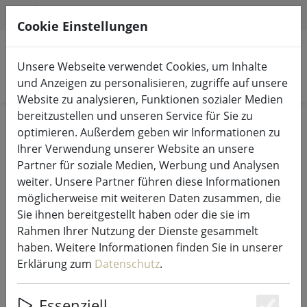
HILFE & SUPPORT
DE
Cookie Einstellungen
Unsere Webseite verwendet Cookies, um Inhalte
Produkte suchen
und Anzeigen zu personalisieren, zugriffe auf unsere
Website zu analysieren, Funktionen sozialer Medien
bereitzustellen und unseren Service für Sie zu
Start
Lichterketten & Beleuchtung
Lichterketten
optimieren. Außerdem geben wir Informationen zu
Ihrer Verwendung unserer Website an unsere
Partner für soziale Medien, Werbung und Analysen
weiter. Unsere Partner führen diese Informationen
möglicherweise mit weiteren Daten zusammen, die
Sirius Solar-Lichterkette Marcus
Sie ihnen bereitgestellt haben oder die sie im
Starter Set 10 LED 3 m klar
Rahmen Ihrer Nutzung der Dienste gesammelt
haben. Weitere Informationen finden Sie in unserer
Erklärung zum
Datenschutz
.
Essenziell