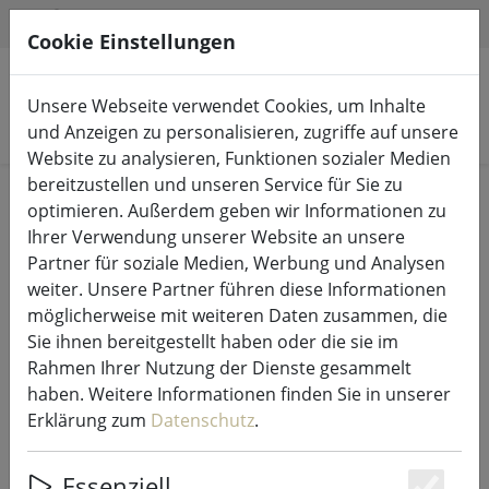
HILFE & SUPPORT
DE
Cookie Einstellungen
Unsere Webseite verwendet Cookies, um Inhalte
Produkte suchen
und Anzeigen zu personalisieren, zugriffe auf unsere
Website zu analysieren, Funktionen sozialer Medien
bereitzustellen und unseren Service für Sie zu
Start
Lichterketten & Beleuchtung
Lichterketten
optimieren. Außerdem geben wir Informationen zu
Ihrer Verwendung unserer Website an unsere
Partner für soziale Medien, Werbung und Analysen
weiter. Unsere Partner führen diese Informationen
möglicherweise mit weiteren Daten zusammen, die
Sirius Solar-Lichterkette Marcus
Sie ihnen bereitgestellt haben oder die sie im
Starter Set 10 LED 3 m bunt
Rahmen Ihrer Nutzung der Dienste gesammelt
haben. Weitere Informationen finden Sie in unserer
Erklärung zum
Datenschutz
.
Essenziell