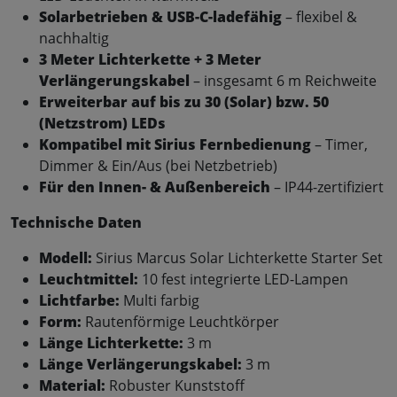
Solarbetrieben & USB-C-ladefähig
– flexibel &
nachhaltig
3
Meter Lichterkette + 3 Meter
Verlängerungskabel
– insgesamt 6 m Reichweite
Erweiterbar auf bis zu 30 (Solar) bzw. 50
(Netzstrom) LEDs
Kompatibel mit Sirius Fernbedienung
– Timer,
Dimmer & Ein/Aus (bei Netzbetrieb)
Für den Innen- & Außenbereich
– IP44-zertifiziert
Technische Daten
Modell:
Sirius Marcus Solar Lichterkette Starter Set
Leuchtmittel:
10 fest integrierte LED-Lampen
Lichtfarbe:
Multi farbig
Form:
Rautenförmige Leuchtkörper
Länge Lichterkette:
3 m
Länge Verlängerungskabel:
3 m
Material:
Robuster Kunststoff