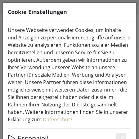
HILFE & SUPPORT
DE
Cookie Einstellungen
Unsere Webseite verwendet Cookies, um Inhalte
Produkte suchen
und Anzeigen zu personalisieren, zugriffe auf unsere
Website zu analysieren, Funktionen sozialer Medien
bereitzustellen und unseren Service für Sie zu
Start
LED-Kerzen Indoor & Outdoor
optimieren. Außerdem geben wir Informationen zu
Ihrer Verwendung unserer Website an unsere
Partner für soziale Medien, Werbung und Analysen
weiter. Unsere Partner führen diese Informationen
möglicherweise mit weiteren Daten zusammen, die
Deluxe Homeart LED Kerze
Sie ihnen bereitgestellt haben oder die sie im
Outdoor fernbedienbar 7,5x10 cm
Rahmen Ihrer Nutzung der Dienste gesammelt
weiß
haben. Weitere Informationen finden Sie in unserer
Erklärung zum
Datenschutz
.
Essenziell