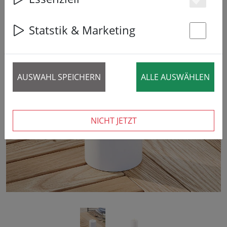
Es
Statstik & Marketing
St
AUSWAHL SPEICHERN
ALLE AUSWÄHLEN
‹
›
NICHT JETZT