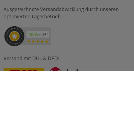
Ausgezeichnete Versandabwicklung durch unseren
optimierten Lagerbetrieb.
Versand mit DHL & DPD:
© 2012-2026 meilon GmbH
Impressum
AGB
Datenschutz
* Alle Preise sind inkl. Mehrwertsteuer zzgl. Versandkosten
und ggf. Nachnahmegebühren, wenn nicht anders
beschrieben. ** Gilt für Bestellungen innerhalb Deutschlands