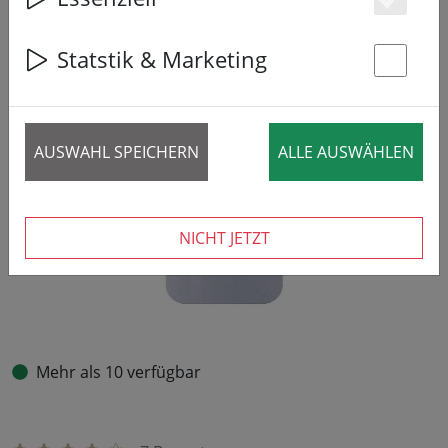
Es
Statstik & Marketing
St
AUSWAHL SPEICHERN
ALLE AUSWÄHLEN
NICHT JETZT
Mehr als 10 verfügbar