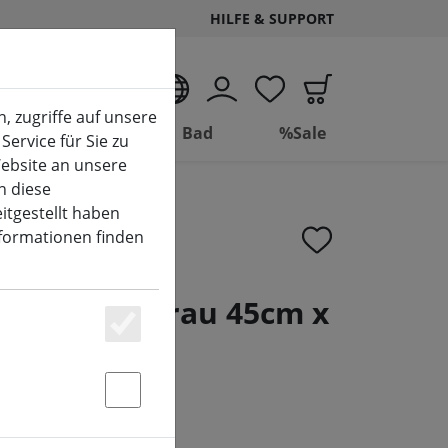
HILFE & SUPPORT
DE
, zugriffe auf unsere
Wohnen
Bad
%Sale
Service für Sie zu
ebsite an unsere
n diese
itgestellt haben
nformationen finden
en Rentier grau 45cm x
Essenziell
Statstik & Marketing