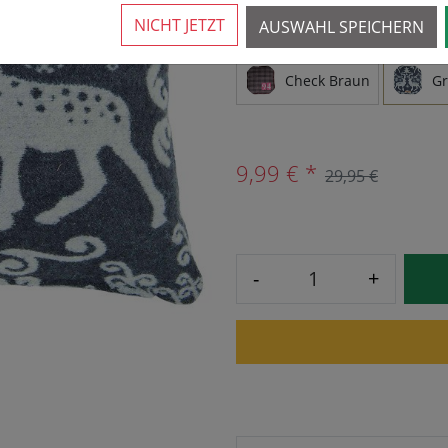
NICHT JETZT
AUSWAHL SPEICHERN
VARIANTEN
Check Braun
G
9,99 € *
29,95 €
-
+