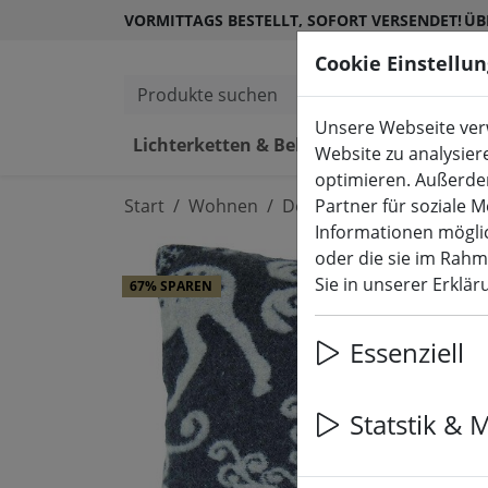
VORMITTAGS BESTELLT, SOFORT VERSENDET!
ÜB
Cookie Einstellu
Produkte suchen
Unsere Webseite verw
Lichterketten & Beleuchtung
L
Website zu analysier
optimieren. Außerde
Start
Wohnen
Decken, Kissen & Co.
Partner für soziale 
Informationen möglic
oder die sie im Rah
Sie in unserer Erklä
67% SPAREN
Essenziell
Statstik & 