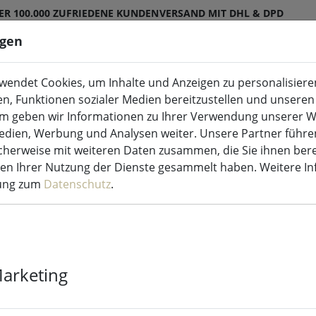
ER 100.000 ZUFRIEDENE KUNDEN
VERSAND MIT DHL & DPD
ngen
endet Cookies, um Inhalte und Anzeigen zu personalisieren
ED-Kerzen Indoor & Outdoor
Küche & Essen
en, Funktionen sozialer Medien bereitzustellen und unseren 
m geben wir Informationen zu Ihrer Verwendung unserer W
Medien, Werbung und Analysen weiter. Unsere Partner führe
herweise mit weiteren Daten zusammen, die Sie ihnen bere
men Ihrer Nutzung der Dienste gesammelt haben. Weitere I
rung zum
Datenschutz
.
Lifestyle Kiss
45cm
Marketing
1 Stück verfügbar