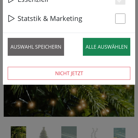
33% SPAREN
Es
Statstik & Marketing
St
AUSWAHL SPEICHERN
ALLE AUSWÄHLEN
‹
›
NICHT JETZT