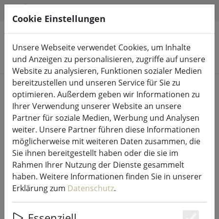
HILFE & SUPPORT
DE
Cookie Einstellungen
Unsere Webseite verwendet Cookies, um Inhalte
Produkte suchen
und Anzeigen zu personalisieren, zugriffe auf unsere
Website zu analysieren, Funktionen sozialer Medien
bereitzustellen und unseren Service für Sie zu
Start
Lichterketten & Beleuchtung
Lichterketten
optimieren. Außerdem geben wir Informationen zu
Ihrer Verwendung unserer Website an unsere
Partner für soziale Medien, Werbung und Analysen
weiter. Unsere Partner führen diese Informationen
möglicherweise mit weiteren Daten zusammen, die
Kaemingk Lumineo Lichterkette
Sie ihnen bereitgestellt haben oder die sie im
Compact 1000 LED klassisch warm
Rahmen Ihrer Nutzung der Dienste gesammelt
außen 22,5 m grün
haben. Weitere Informationen finden Sie in unserer
Erklärung zum
Datenschutz
.
Essenziell