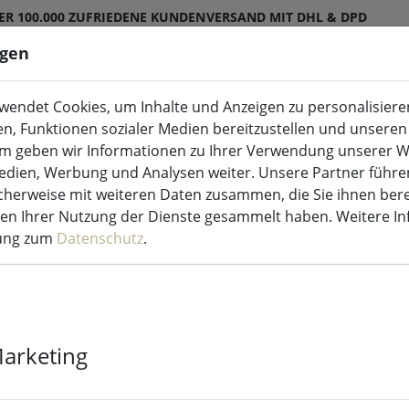
ER 100.000 ZUFRIEDENE KUNDEN
VERSAND MIT DHL & DPD
ngen
endet Cookies, um Inhalte und Anzeigen zu personalisieren
ite)
ED-Kerzen Indoor & Outdoor
Küche & Essen
en, Funktionen sozialer Medien bereitzustellen und unseren 
m geben wir Informationen zu Ihrer Verwendung unserer W
Medien, Werbung und Analysen weiter. Unsere Partner führe
terketten
herweise mit weiteren Daten zusammen, die Sie ihnen bere
men Ihrer Nutzung der Dienste gesammelt haben. Weitere I
rung zum
Datenschutz
.
Kaemingk Lum
Lichterkette 
LED warmwei
Marketing
transparent