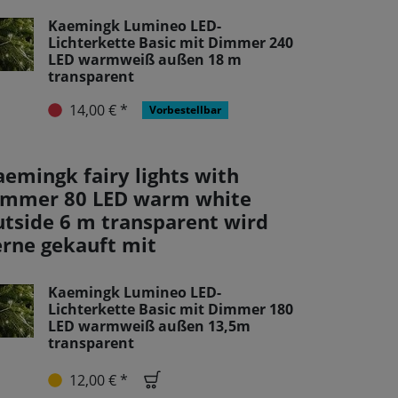
Kaemingk Lumineo LED-
Lichterkette Basic mit Dimmer 240
LED warmweiß außen 18 m
transparent
14,00 € *
Vorbestellbar
aemingk fairy lights with
immer 80 LED warm white
utside 6 m transparent wird
erne gekauft mit
Kaemingk Lumineo LED-
Lichterkette Basic mit Dimmer 180
LED warmweiß außen 13,5m
transparent
12,00 € *