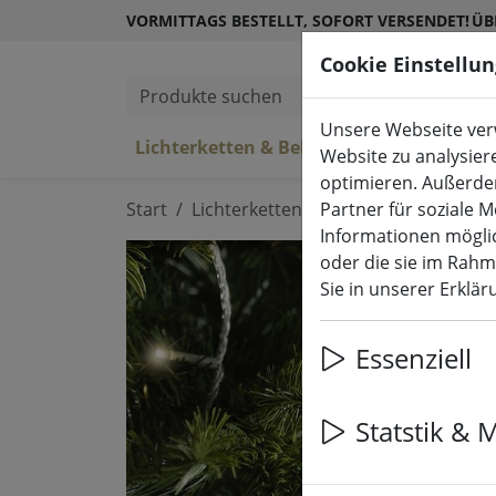
VORMITTAGS BESTELLT, SOFORT VERSENDET!
ÜB
Cookie Einstellu
Produkte suchen
Unsere Webseite verw
(aktuelle Se
Lichterketten & Beleuchtung
L
Website zu analysier
optimieren. Außerde
Start
Lichterketten & Beleuchtung
Partner für soziale 
Lich
Informationen möglic
oder die sie im Rah
Sie in unserer Erklä
Essenziell
Statstik & 