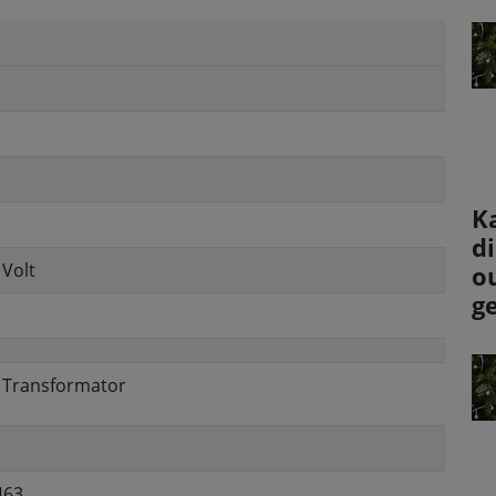
K
d
 Volt
o
g
, Transformator
463