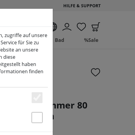
HILFE & SUPPORT
DE
, zugriffe auf unsere
Wohnen
Bad
%Sale
Service für Sie zu
ebsite an unsere
n diese
itgestellt haben
nformationen finden
ineo LED-
Basic mit Dimmer 80
Essenziell
ß außen 6 m
Statstik & Marketing