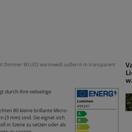
V
mit Dimmer 80 LED warmweiß außen 6 m transparent
L
w
 durch ihre vielseitige
ten 80 kleine brillante Micro-
rn (3 mm) sind. Sie eignet sich
oll in Szene zu setzen oder als
ente zu sorgen.