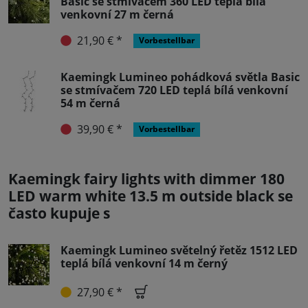
Basic se stmívačem 360 LED teplá bílá
venkovní 27 m černá
21,90 € *
Vorbestellbar
Kaemingk Lumineo pohádková světla Basic
se stmívačem 720 LED teplá bílá venkovní
54 m černá
39,90 € *
Vorbestellbar
Kaemingk fairy lights with dimmer 180
LED warm white 13.5 m outside black se
často kupuje s
Kaemingk Lumineo světelný řetěz 1512 LED
teplá bílá venkovní 14 m černý
27,90 € *