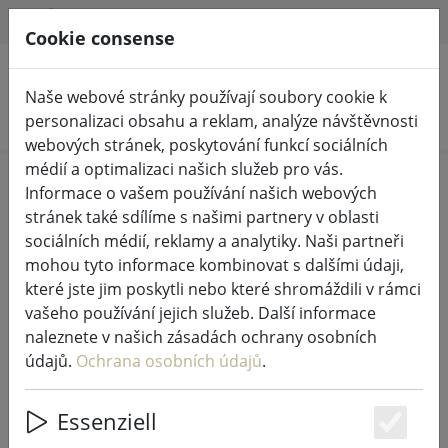
HILFE & SUPPORT
CS
Cookie consense
Naše webové stránky používají soubory cookie k
Hledat produkty
personalizaci obsahu a reklam, analýze návštěvnosti
webových stránek, poskytování funkcí sociálních
médií a optimalizaci našich služeb pro vás.
Home
Pohádková světla a osvětlení
Informace o vašem používání našich webových
Pohádková světla
stránek také sdílíme s našimi partnery v oblasti
sociálních médií, reklamy a analytiky. Naši partneři
mohou tyto informace kombinovat s dalšími údaji,
které jste jim poskytli nebo které shromáždili v rámci
vašeho používání jejich služeb. Další informace
Kaemingk Lumineo LED
naleznete v našich zásadách ochrany osobních
pohádková světla Basic se
údajů.
Ochrana osobních údajů
.
stmívačem 180 LED teplá bílá
venkovní 13,5 m černá
Essenziell
Es