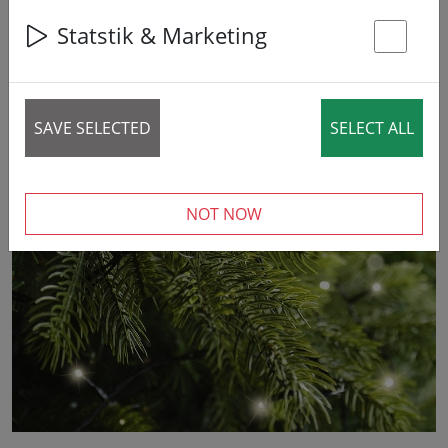
Statstik & Marketing
St
42% DISCOUNT
SAVE SELECTED
SELECT ALL
‹
›
NOT NOW