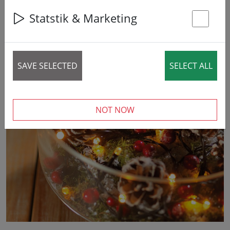
Statstik & Marketing
St
SAVE SELECTED
SELECT ALL
‹
›
NOT NOW