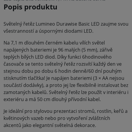
Popis produktu
Světelný řetěz Lumineo Durawise Basic LED zaujme svou
všestranností a úspornými diodami LED.
Na 7,1 m dlouhém černém kabelu vílích světel
napájených bateriemi je 96 malých (5 mm), zářivě
teplých bílých LED diod. Díky funkci 6hodinového
časovače se tento světelný řetěz rozsvítí každý den ve
stejnou dobu po dobu 6 hodin denně/60 dní pouhým
stisknutím tlačítka! Je napájen bateriemi (3 × AA nejsou
součástí dodávky), a proto jej lze flexibilně instalovat bez
zamotaných kabelů. Světelný řetěz lze použít v interiéru i
exteriéru a má 50 cm dlouhý přívodní kabel.
Je ideální pro stylovou prezentaci stromů, rostlin, keřů a
květinových vazeb nebo pro vytvoření zvláštních
akcentů jako elegantní světelná dekorace.