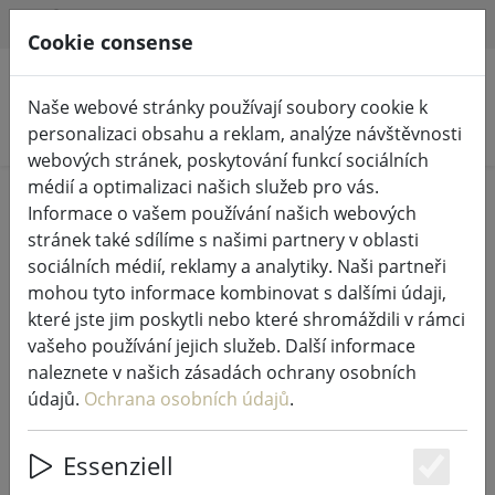
HILFE & SUPPORT
CS
Cookie consense
Naše webové stránky používají soubory cookie k
Hledat produkty
personalizaci obsahu a reklam, analýze návštěvnosti
webových stránek, poskytování funkcí sociálních
médií a optimalizaci našich služeb pro vás.
Home
Pohádková světla a osvětlení
Informace o vašem používání našich webových
Pohádková světla
stránek také sdílíme s našimi partnery v oblasti
sociálních médií, reklamy a analytiky. Naši partneři
mohou tyto informace kombinovat s dalšími údaji,
které jste jim poskytli nebo které shromáždili v rámci
vašeho používání jejich služeb. Další informace
Kaemingk Lumineo Durawise
naleznete v našich zásadách ochrany osobních
pohádková světla Basic 96 LED
údajů.
Ochrana osobních údajů
.
teplá bílá venkovní 7,1 m na
baterie černá
Essenziell
Es