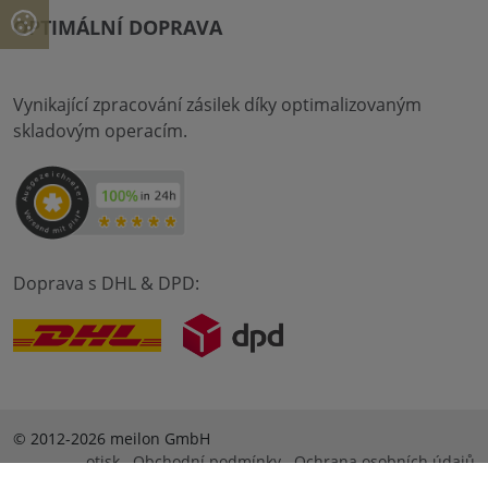
OPTIMÁLNÍ DOPRAVA
Vynikající zpracování zásilek díky optimalizovaným
skladovým operacím.
Doprava s DHL & DPD:
© 2012-2026 meilon GmbH
otisk
Obchodní podmínky
Ochrana osobních údajů