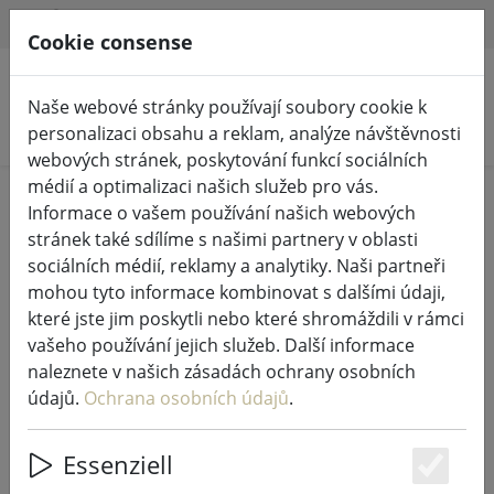
HILFE & SUPPORT
CS
Cookie consense
Naše webové stránky používají soubory cookie k
Hledat produkty
personalizaci obsahu a reklam, analýze návštěvnosti
webových stránek, poskytování funkcí sociálních
médií a optimalizaci našich služeb pro vás.
Home
Pohádková světla a osvětlení
Informace o vašem používání našich webových
Pohádková světla
stránek také sdílíme s našimi partnery v oblasti
sociálních médií, reklamy a analytiky. Naši partneři
mohou tyto informace kombinovat s dalšími údaji,
které jste jim poskytli nebo které shromáždili v rámci
vašeho používání jejich služeb. Další informace
Kaemingk Lumineo LED
naleznete v našich zásadách ochrany osobních
pohádková světla Basic se
údajů.
Ochrana osobních údajů
.
stmívačem 80 LED teplá bílá
venkovní 6 m černá
Essenziell
Es