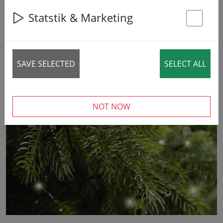
Statstik & Marketing
St
SAVE SELECTED
SELECT ALL
‹
›
NOT NOW