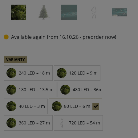
Available again from 16.10.26 - preorder now!
VARIANTY
240 LED – 18 m
120 LED – 9 m
180 LED – 13.5 m
480 LED – 36m
40 LED – 3 m
80 LED – 6 m
360 LED – 27 m
720 LED – 54 m