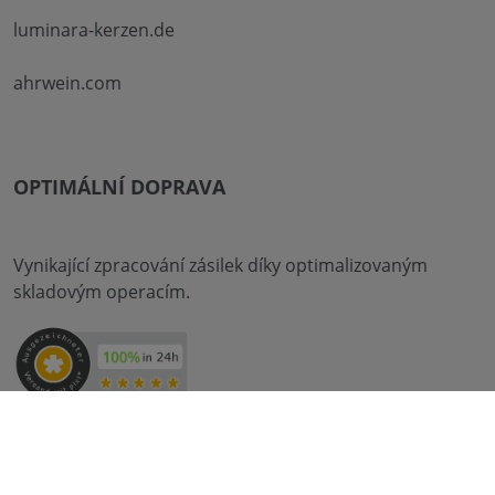
luminara-kerzen.de
ahrwein.com
OPTIMÁLNÍ DOPRAVA
Vynikající zpracování zásilek díky optimalizovaným
skladovým operacím.
Doprava s DHL & DPD: