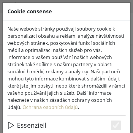
HILFE & SUPPORT
CS
Cookie consense
Naše webové stránky používají soubory cookie k
Hledat produkty
personalizaci obsahu a reklam, analýze návštěvnosti
webových stránek, poskytování funkcí sociálních
médií a optimalizaci našich služeb pro vás.
Home
Pohádková světla a osvětlení
Informace o vašem používání našich webových
Osvětlená výzdoba
stránek také sdílíme s našimi partnery v oblasti
sociálních médií, reklamy a analytiky. Naši partneři
mohou tyto informace kombinovat s dalšími údaji,
které jste jim poskytli nebo které shromáždili v rámci
vašeho používání jejich služeb. Další informace
Kaemingk Lumineo světelný řetěz
naleznete v našich zásadách ochrany osobních
1512 LED teplá bílá venkovní 14 m
údajů.
Ochrana osobních údajů
.
černý
Essenziell
Es