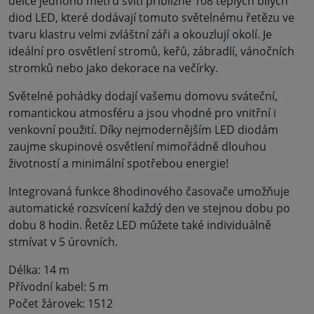
délce jednoho metru svítí přibližně 108 teplých bílých
diod LED, které dodávají tomuto světelnému řetězu ve
tvaru klastru velmi zvláštní záři a okouzlují okolí. Je
ideální pro osvětlení stromů, keřů, zábradlí, vánočních
stromků nebo jako dekorace na večírky.
Světelné pohádky dodají vašemu domovu sváteční,
romantickou atmosféru a jsou vhodné pro vnitřní i
venkovní použití. Díky nejmodernějším LED diodám
zaujme skupinové osvětlení mimořádně dlouhou
životností a minimální spotřebou energie!
Integrovaná funkce 8hodinového časovače umožňuje
automatické rozsvícení každý den ve stejnou dobu po
dobu 8 hodin. Řetěz LED můžete také individuálně
stmívat v 5 úrovních.
Délka: 14 m
Přívodní kabel: 5 m
Počet žárovek: 1512