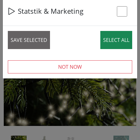
44% DISCOUNT
Statstik & Marketing
St
SAVE SELECTED
SELECT ALL
‹
›
NOT NOW