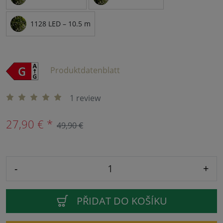
1128 LED – 10.5 m
Produktdatenblatt
1 review
27,90 € *
49,90 €
-
+
PŘIDAT DO KOŠÍKU