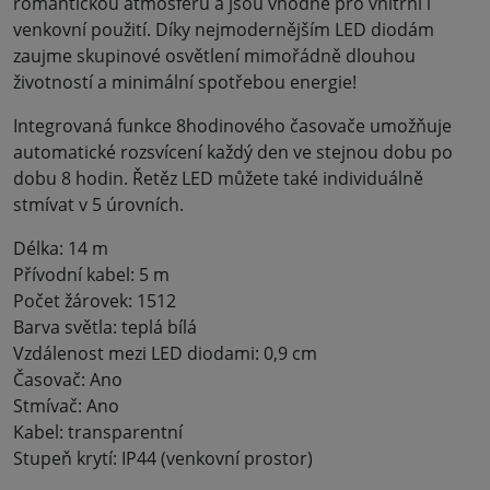
romantickou atmosféru a jsou vhodné pro vnitřní i
venkovní použití. Díky nejmodernějším LED diodám
zaujme skupinové osvětlení mimořádně dlouhou
životností a minimální spotřebou energie!
Integrovaná funkce 8hodinového časovače umožňuje
automatické rozsvícení každý den ve stejnou dobu po
dobu 8 hodin. Řetěz LED můžete také individuálně
stmívat v 5 úrovních.
Délka: 14 m
Přívodní kabel: 5 m
Počet žárovek: 1512
Barva světla: teplá bílá
Vzdálenost mezi LED diodami: 0,9 cm
Časovač: Ano
Stmívač: Ano
Kabel: transparentní
Stupeň krytí: IP44 (venkovní prostor)