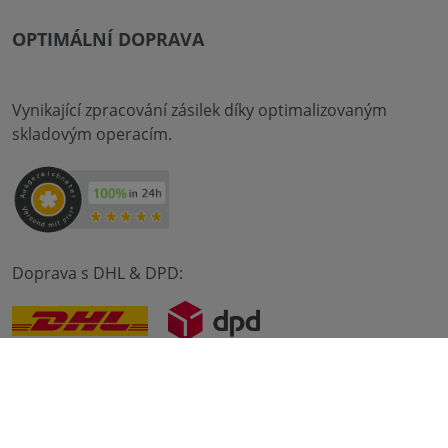
OPTIMÁLNÍ DOPRAVA
Vynikající zpracování zásilek díky optimalizovaným
skladovým operacím.
Doprava s DHL & DPD:
© 2012-2026 meilon GmbH
otisk
Obchodní podmínky
Ochrana osobních údajů