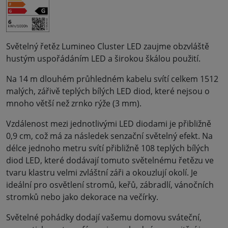
Světelný řetěz Lumineo Cluster LED zaujme obzvláště
hustým uspořádáním LED a širokou škálou použití.
Na 14 m dlouhém průhledném kabelu svítí celkem 1512
malých, zářivě teplých bílých LED diod, které nejsou o
mnoho větší než zrnko rýže (3 mm).
Vzdálenost mezi jednotlivými LED diodami je přibližně
0,9 cm, což má za následek senzační světelný efekt. Na
délce jednoho metru svítí přibližně 108 teplých bílých
diod LED, které dodávají tomuto světelnému řetězu ve
tvaru klastru velmi zvláštní záři a okouzlují okolí. Je
ideální pro osvětlení stromů, keřů, zábradlí, vánočních
stromků nebo jako dekorace na večírky.
Světelné pohádky dodají vašemu domovu sváteční,