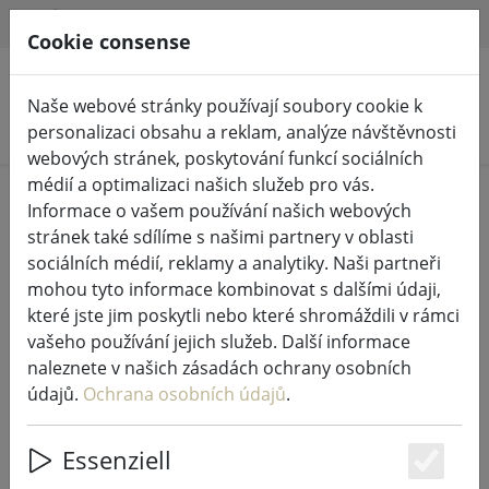
HILFE & SUPPORT
CS
Cookie consense
Naše webové stránky používají soubory cookie k
Hledat produkty
personalizaci obsahu a reklam, analýze návštěvnosti
webových stránek, poskytování funkcí sociálních
médií a optimalizaci našich služeb pro vás.
Home
Pohádková světla a osvětlení
Informace o vašem používání našich webových
Osvětlená výzdoba
stránek také sdílíme s našimi partnery v oblasti
sociálních médií, reklamy a analytiky. Naši partneři
mohou tyto informace kombinovat s dalšími údaji,
které jste jim poskytli nebo které shromáždili v rámci
vašeho používání jejich služeb. Další informace
Kaemingk Lumineo cluster
naleznete v našich zásadách ochrany osobních
pohádková světla 1512 LED teplá
údajů.
Ochrana osobních údajů
.
bílá venkovní 14 m transparentní
Essenziell
Es