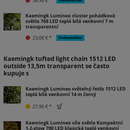
38,90 € *
Vorbestellbar
Kaemingk Lumineo cluster pohádková
světla 768 LED teplá bílá venkovní 7 m
transparentní
23,00 € *
Vorbestellbar
Kaemingk tufted light chain 1512 LED
outside 13,5m transparent se často
kupuje s
Kaemingk Lumineo světelný řetěz 1512 LED
teplá bílá venkovní 14 m černý
27,90 € *
Kaemingk Lumineo víla světla Kompaktní
1-2-glow 700 LED klasické teplé venkovní