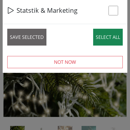
14% DISCOUNT
Statstik & Marketing
St
SAVE SELECTED
SELECT ALL
‹
›
NOT NOW