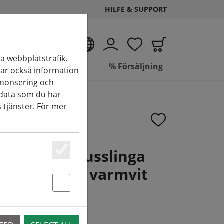
HILFE & SUPPORT
SV
a webbplatstrafik,
de
Badrum
% Försäljning
elar också information
nnonsering och
data som du har
 tjänster. För mer
neo LED ljusslinga
Essenziell
mmer 40 LED varmvit
transparent
Statstik & Marketing
10.26 - preorder now!