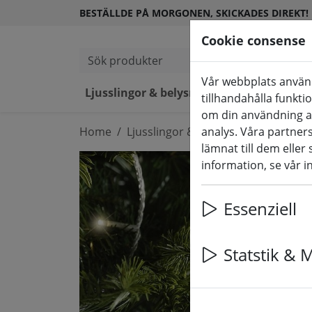
BESTÄLLDE PÅ MORGONEN, SKICKADES DIREKT!
Cookie consense
Sök produkter
Vår webbplats använd
Ljusslingor & belysning
LED-lj
tillhandahålla funkti
om din användning a
Home
Ljusslingor & belysning
analys. Våra partne
Ljussling
lämnat till dem eller
information, se vår i
Essenziell
Statstik & 