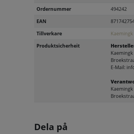
Ordernummer
494242
EAN
87174275
Tillverkare
Kaemingk
Produktsicherheit
Herstelle
Kaemingk 
Broekstra
E-Mail: i
Verantwo
Kaemingk 
Broekstra
Dela på