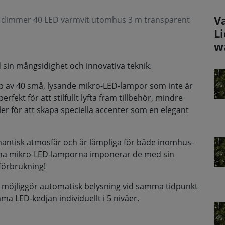
V
d dimmer 40 LED varmvit utomhus 3 m transparent
L
w
sin mångsidighet och innovativa teknik.
p av 40 små, lysande mikro-LED-lampor som inte är
rfekt för att stilfullt lyfta fram tillbehör, mindre
r för att skapa speciella accenter som en elegant
omantisk atmosfär och är lämpliga för både inomhus-
na mikro-LED-lamporna imponerar de med sin
förbrukning!
 möjliggör automatisk belysning vid samma tidpunkt
ma LED-kedjan individuellt i 5 nivåer.