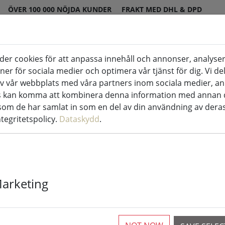
ÖVER 100 000 NÖJDA KUNDER
FRAKT MED DHL & DPD
er cookies för att anpassa innehåll och annonser, analyser
us inomhus & utomhus
Kök & mat
Boen
oner för sociala medier och optimera vår tjänst för dig. Vi d
v vår webbplats med våra partners inom sociala medier, a
rs kan komma att kombinera denna information med annan 
or
 som de har samlat in som en del av din användning av deras
ntegritetspolicy.
Dataskydd
.
Kaemingk Lumi
Basic med di
Marketing
utomhus 3 m 
Available again from 16.