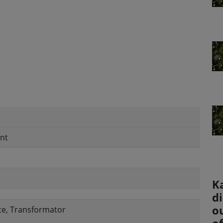
nt
K
d
o
te, Transformator