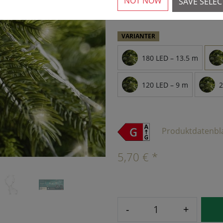
NOT NOW
SAVE SELE
›
VARIANTER
180 LED – 13.5 m
120 LED – 9 m
2
Produktdatenbl
5,70 € *
-
+