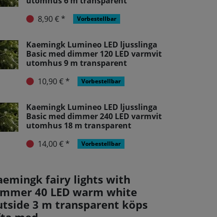
utomhus 6 m transparent
8,90 € *
Vorbestellbar
Kaemingk Lumineo LED ljusslinga
Basic med dimmer 120 LED varmvit
utomhus 9 m transparent
10,90 € *
Vorbestellbar
Kaemingk Lumineo LED ljusslinga
Basic med dimmer 240 LED varmvit
utomhus 18 m transparent
14,00 € *
Vorbestellbar
aemingk fairy lights with
immer 40 LED warm white
utside 3 m transparent köps