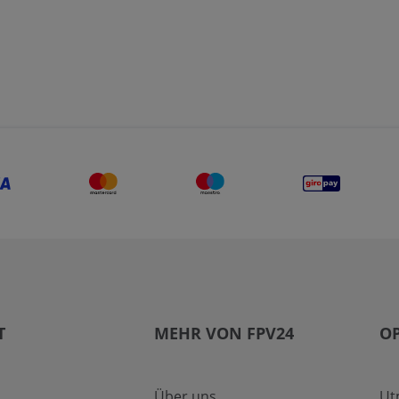
T
MEHR VON FPV24
OP
Über uns
Ut