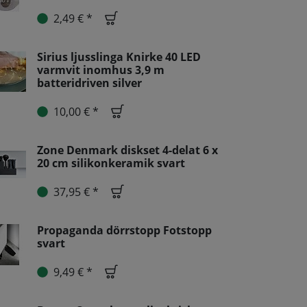
2,49 € *
Sirius ljusslinga Knirke 40 LED
varmvit inomhus 3,9 m
batteridriven silver
10,00 € *
Zone Denmark diskset 4-delat 6 x
20 cm silikonkeramik svart
37,95 € *
Propaganda dörrstopp Fotstopp
svart
9,49 € *