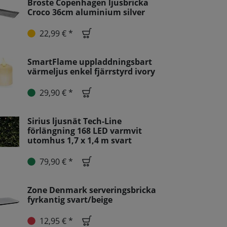
Broste Copenhagen ljusbricka
Croco 36cm aluminium silver
22,99 € *
SmartFlame uppladdningsbart
värmeljus enkel fjärrstyrd ivory
29,90 € *
Sirius ljusnät Tech-Line
förlängning 168 LED varmvit
utomhus 1,7 x 1,4 m svart
79,90 € *
Zone Denmark serveringsbricka
fyrkantig svart/beige
12,95 € *