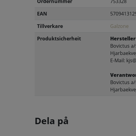
Ordernummer
753328
EAN
570941312
Tillverkare
Galzone
Produktsicherheit
Hersteller
Bovictus a/
Hjarbaekve
E-Mail: kjs
Verantwor
Bovictus a/
Hjarbaekve
Dela på