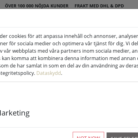
ÖVER 100 000 NÖJDA KUNDER
FRAKT MED DHL & DPD
er cookies för att anpassa innehåll och annonser, analyser
us inomhus & utomhus
Kök & mat
Boen
oner för sociala medier och optimera vår tjänst för dig. Vi d
v vår webbplats med våra partners inom sociala medier, a
rs kan komma att kombinera denna information med annan 
 som de har samlat in som en del av din användning av deras
ntegritetspolicy.
Dataskydd
.
Galzone rund 
med snäpplås
Marketing
4 Tillgänglig