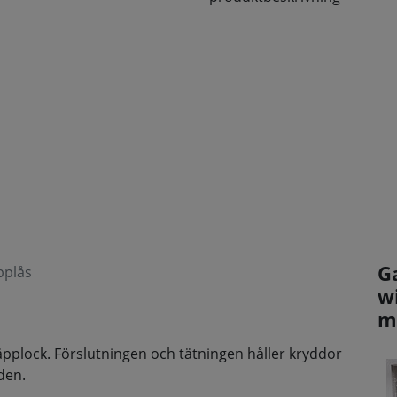
G
pplås
w
m
pplock. Förslutningen och tätningen håller kryddor
den.