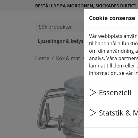
BESTÄLLDE PÅ MORGONEN, SKICKADES DIREKT!
Cookie consense
Sök produkter
Vår webbplats använd
Ljusslingor & belysning
LED-lj
tillhandahålla funkti
om din användning a
Home
Kök & mat
Kökstillbehör
analys. Våra partne
lämnat till dem eller
information, se vår i
Essenziell
Statstik & 