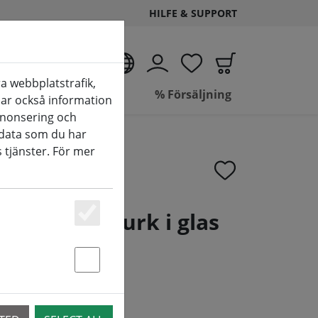
HILFE & SUPPORT
SV
a webbplatstrafik,
de
Badrum
% Försäljning
elar också information
nnonsering och
data som du har
 tjänster. För mer
förvaringsburk i glas
Essenziell
Statstik & Marketing