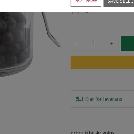
NOT NOW
SAVE SELE
1,95 € *
-
+
Klar för leverans
produktbeskrivning