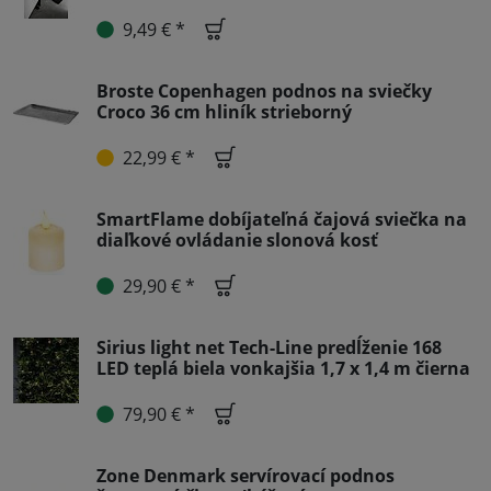
9,49 € *
Broste Copenhagen podnos na sviečky
Croco 36 cm hliník strieborný
22,99 € *
SmartFlame dobíjateľná čajová sviečka na
diaľkové ovládanie slonová kosť
29,90 € *
Sirius light net Tech-Line predĺženie 168
LED teplá biela vonkajšia 1,7 x 1,4 m čierna
79,90 € *
Zone Denmark servírovací podnos