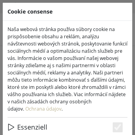
HILFE & SUPPORT
SK
Cookie consense
Naša webová stránka používa súbory cookie na
Vyhľadať produkty
prispôsobenie obsahu a reklám, analýzu
návštevnosti webových stránok, poskytovanie funkcií
sociálnych médií a optimalizáciu našich služieb pre
Home
%Predaj
vás. Informácie o vašom používaní našej webovej
stránky zdieľame aj s našimi partnermi v oblasti
sociálnych médií, reklamy a analytiky. Naši partneri
môžu tieto informácie kombinovať s ďalšími údajmi,
ktoré ste im poskytli alebo ktoré zhromaždili v rámci
Zónový mlynček na korenie
vášho používania ich služieb. Viac informácií nájdete
Confetti 6,5 x 15,5 cm limetka
v našich zásadách ochrany osobných
údajov.
Ochrana údajov
.
Essenziell
47% DISCOUNT
Es