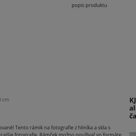
popis produktu
KJ
10 cm
a
č
ané! Tento rámik na fotografie z hliníka a skla s
rajšie fotografie. Rámček možno používať vo formáte