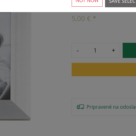
NOT NOW
SAVE SELE
5,00 € *
-
+
Pripravené na odosla