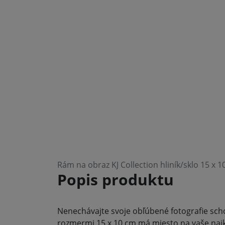
Rám na obraz KJ Collection hliník/sklo 15 x 
Popis produktu
Nenechávajte svoje obľúbené fotografie schov
rozmermi 15 x 10 cm má miesto na vaše najk