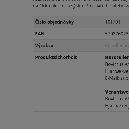
na šírku alebo na výšku. Postavte ho alebo 
Číslo objednávky
101701
EAN
570876023
Výrobca
KJ Collecti
Produktsicherheit
Hersteller
Bovictus A
Hjarbækvej
E-Mail: su
Verantwor
Bovictus A
Hjarbækvej