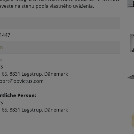
zaveste na stenu podľa vlastného uváženia.
1447
on
:
/S
 65, 8831 Løgstrup, Dänemark
pport@bovictus.com
tliche Person:
/S
 65, 8831 Løgstrup, Dänemark