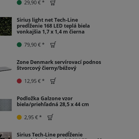
29,90 € *
Sirius light net Tech-Line
predĺženie 168 LED teplá biela
vonkajšia 1,7 x 1,4 m čierna
79,90 € *
Zone Denmark servírovací podnos
štvorcový čierny/béžový
12,95 € *
Podložka Galzone vzor
biela/priehľadná 28,5 x 44 cm
2,95 € *
Sirius Tech-Line predĺženie