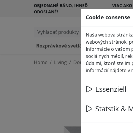
OBJEDNANÉ RÁNO, IHNEĎ
VIAC AKO
ODOSLANÉ!
ZÁKAZNÍ
Cookie consense
Vyhľadať produkty
Naša webová stránka
webových stránok, pos
Rozprávkové svetlá a osvetlenie
LE
Informácie o vašom p
sociálnych médií, rek
Home
Living
Domáce príslušenstvo
údajmi, ktoré ste im 
informácií nájdete v
Essenziell
Statstik & 