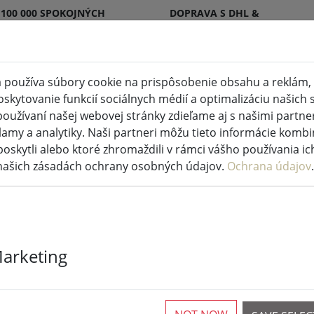
 100 000 SPOKOJNÝCH
DOPRAVA S DHL &
KOV
DPD
 používa súbory cookie na prispôsobenie obsahu a reklám, 
kytovanie funkcií sociálnych médií a optimalizáciu našich s
D sviečky vnútorné a vonkajšie
Kuchyňa a potravin
oužívaní našej webovej stránky zdieľame aj s našimi partner
lamy a analytiky. Naši partneri môžu tieto informácie kombi
poskytli alebo ktoré zhromaždili v rámci vášho používania ich
 našich zásadách ochrany osobných údajov.
Ochrana údajov
.
Rám na obraz 
Marketing
hliník/sklo 15
3 K dispozícii