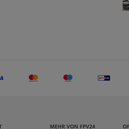
T
MEHR VON FPV24
O