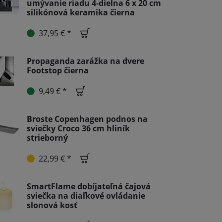
umývanie riadu 4-dielna 6 x 20 cm
silikónová keramika čierna
37,95 € *
Propaganda zarážka na dvere
Footstop čierna
9,49 € *
Broste Copenhagen podnos na
sviečky Croco 36 cm hliník
strieborný
22,99 € *
SmartFlame dobíjateľná čajová
sviečka na diaľkové ovládanie
slonová kosť