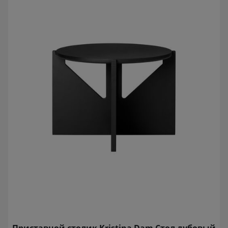
Приставной столик Kristina Dam Стол дубовый