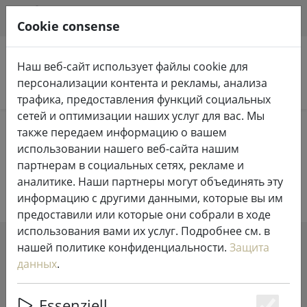
HILFE & SUPPORT
RU
Cookie consense
Наш веб-сайт использует файлы cookie для
персонализации контента и рекламы, анализа
Поиск продуктов
трафика, предоставления функций социальных
сетей и оптимизации наших услуг для вас. Мы
Home
Жизнь
Небольшая мебель
также передаем информацию о вашем
использовании нашего веб-сайта нашим
Небольшая мебель
партнерам в социальных сетях, рекламе и
аналитике. Наши партнеры могут объединять эту
информацию с другими данными, которые вы им
предоставили или которые они собрали в ходе
использования вами их услуг. Подробнее см. в
нашей политике конфиденциальности.
Защита
SHOW FILTERS
данных
.
Essenziell