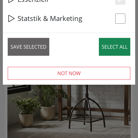
Es
3 articles
Statstik & Marketing
УМЕНЬШЕННЫЙ!
St
SAVE SELECTED
SELECT ALL
NOT NOW