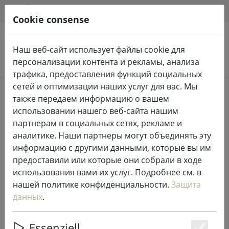
HILFE & SUPPORT
RU
Cookie consense
Наш веб-сайт использует файлы cookie для
Поиск продуктов
персонализации контента и рекламы, анализа
трафика, предоставления функций социальных
сетей и оптимизации наших услуг для вас. Мы
Home
Жизнь
Аксессуары для дома
также передаем информацию о вашем
использовании нашего веб-сайта нашим
партнерам в социальных сетях, рекламе и
аналитике. Наши партнеры могут объединять эту
информацию с другими данными, которые вы им
Фоторамка KJ Collection
предоставили или которые они собрали в ходе
алюминий/стекло 15 x 10 см
использования вами их услуг. Подробнее см. в
нашей политике конфиденциальности.
Защита
данных
.
Essenziell