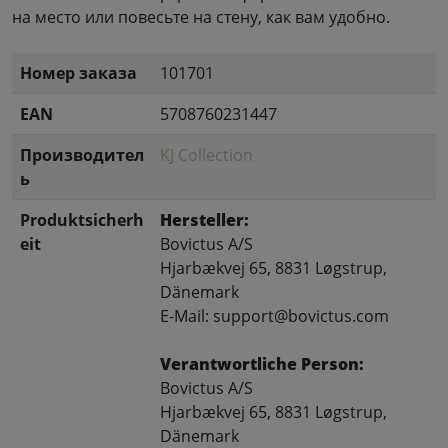
на место или повесьте на стену, как вам удобно.
Номер заказа
101701
EAN
5708760231447
Производител
KJ Collection
ь
Produktsicherh
Hersteller:
eit
Bovictus A/S
Hjarbækvej 65, 8831 Løgstrup,
Dänemark
E-Mail: support@bovictus.com
Verantwortliche Person:
Bovictus A/S
Hjarbækvej 65, 8831 Løgstrup,
Dänemark