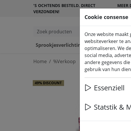
'S OCHTENDS BESTELD, DIRECT
MEER 
VERZONDEN!
KLANT
Cookie consense
Zoek producten
Onze website maakt g
websiteverkeer te ana
Sprookjesverlichting
LED kaarsen
optimaliseren. We de
social media, advert
Home
%Verkoop
andere gegevens die 
gebruik van hun dien
49% DISCOUNT
Essenziell
Statstik & 