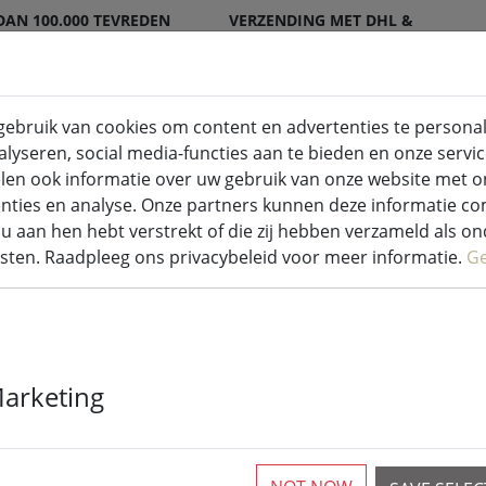
DAN 100.000 TEVREDEN
VERZENDING MET DHL &
EN
DPD
ebruik van cookies om content en advertenties te personal
lyseren, social media-functies aan te bieden en onze servic
 voor binnen en buiten
Keuken & Voeding
len ook informatie over uw gebruik van onze website met o
enties en analyse. Onze partners kunnen deze informatie 
u aan hen hebt verstrekt of die zij hebben verzameld als o
sten. Raadpleeg ons privacybeleid voor meer informatie.
G
Zone Denemar
Marketing
Confetti 140x
strepen roze