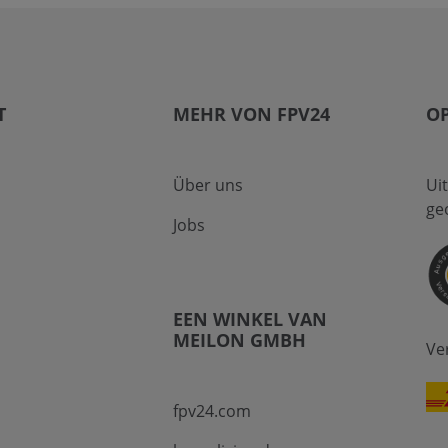
T
MEHR VON FPV24
O
Über uns
Ui
ge
Jobs
EEN WINKEL VAN
MEILON GMBH
Ve
fpv24.com