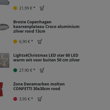
21,99 € *
Broste Copenhagen
kaarsenplateau Croco aluminium
zilver rond 13cm
6,90 € *
Lights4Christmas LED ster 60 LED
warm wit voor buiten 50 cm zilver
27,90 € *
Zone Denemarken molton
CONFETTI 30x30cm rood
3,95 € *