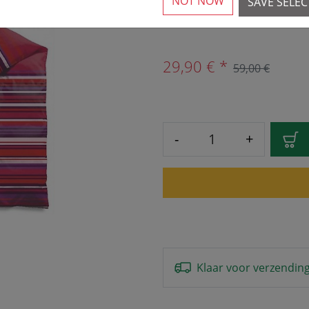
NOT NOW
SAVE SELE
6 Beschikbaar
29,90 € *
59,00 €
-
+
Klaar voor verzendin