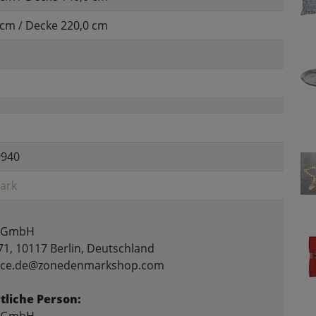
 cm / Decke 220,0 cm
9940
ark
 GmbH
71, 10117 Berlin, Deutschland
rvice.de@zonedenmarkshop.com
liche Person: