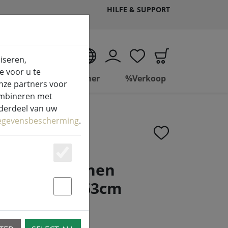
HILFE & SUPPORT
NL
iseren,
e voor u te
Wonen
Badkamer
%Verkoop
nze partners voor
combineren met
nderdeel van uw
egevensbescherming
.
Essenziell
ken bedlinnen
220cm / 60x63cm
Statstik & Marketing