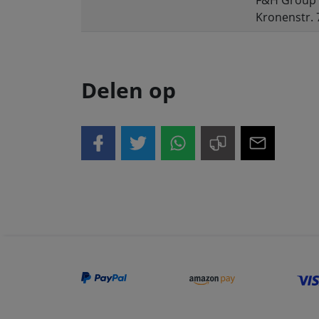
F&H Group
Kronenstr. 
Delen op