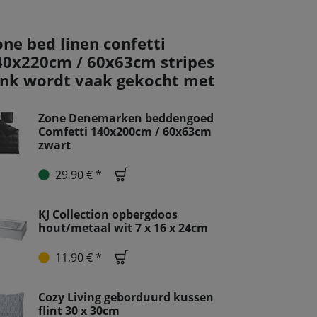
one bed linen confetti
40x220cm / 60x63cm stripes
ink wordt vaak gekocht met
Zone Denemarken beddengoed
Comfetti 140x200cm / 60x63cm
zwart
29,90 € *
KJ Collection opbergdoos
hout/metaal wit 7 x 16 x 24cm
11,90 € *
Cozy Living geborduurd kussen
flint 30 x 30cm