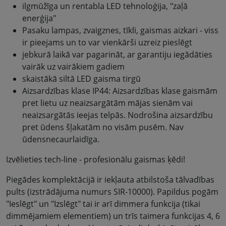
ilgmūžīga un rentabla LED tehnoloģija, "zaļā
enerģija"
Pasaku lampas, zvaigznes, tīkli, gaismas aizkari - viss
ir pieejams un to var vienkārši uzreiz pieslēgt
jebkurā laikā var pagarināt, ar garantiju iegādāties
vairāk uz vairākiem gadiem
skaistākā siltā LED gaisma tirgū
Aizsardzības klase IP44: Aizsardzības klase gaismām
pret lietu uz neaizsargātām mājas sienām vai
neaizsargātās ieejas telpās. Nodrošina aizsardzību
pret ūdens šļakatām no visām pusēm. Nav
ūdensnecaurlaidīga.
Izvēlieties tech-line - profesionālu gaismas ķēdi!
Piegādes komplektācijā ir iekļauta atbilstoša tālvadības
pults (izstrādājuma numurs SIR-10000). Papildus pogām
"Ieslēgt" un "Izslēgt" tai ir arī dimmera funkcija (tikai
dimmējamiem elementiem) un trīs taimera funkcijas 4, 6