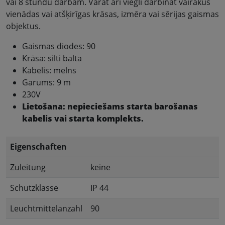
vai 8 stundu darbam. Varat arī viegli darbināt vairākus
vienādas vai atšķirīgas krāsas, izmēra vai sērijas gaismas
objektus.
Gaismas diodes: 90
Krāsa: silti balta
Kabelis: melns
Garums: 9 m
230V
Lietošana: nepieciešams starta barošanas
kabelis vai starta komplekts.
Eigenschaften
Zuleitung
keine
Schutzklasse
IP 44
Leuchtmittelanzahl
90