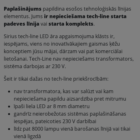
Paplašinājums
papildina esošos tehnoloģiskās līnijas
elementus. Jums
ir nepieciešama
tech-line starta
padeves līnija
vai
starta komplekts
.
Sirius tech-line LED āra apgaismojuma klāsts ir,
iespējams, viens no inovatīvākajiem gaismas ķēžu
konceptiem jūsu mājai, dārzam vai pat komerciālai
lietošanai. Tech-Line nav nepieciešams transformators,
sistēma darbojas ar 230 V.
Šeit ir tikai dažas no tech-line priekšrocībām:
nav transformatora, kas var salūzt vai kam
nepieciešama papildu aizsardzība pret mitrumu
īpaši liela LED ar 8 mm diametru
gandrīz neierobežotas sistēmas paplašināšanas
iespējas, pateicoties 230 V darbībai
līdz pat 8000 lampu vienā barošanas līnijā vai tikai
vienā ligzdā