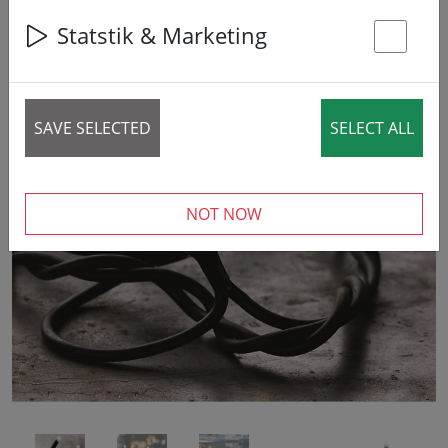
Statstik & Marketing
St
SAVE SELECTED
SELECT ALL
‹
›
NOT NOW