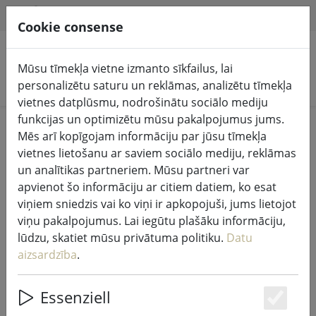
HILFE & SUPPORT
LV
Cookie consense
Mūsu tīmekļa vietne izmanto sīkfailus, lai
Meklēt produktus
personalizētu saturu un reklāmas, analizētu tīmekļa
vietnes datplūsmu, nodrošinātu sociālo mediju
funkcijas un optimizētu mūsu pakalpojumus jums.
Home
Pasaku gaismas un apgaismojums
Mēs arī kopīgojam informāciju par jūsu tīmekļa
Pasaku gaismas
vietnes lietošanu ar saviem sociālo mediju, reklāmas
un analītikas partneriem. Mūsu partneri var
apvienot šo informāciju ar citiem datiem, ko esat
viņiem sniedzis vai ko viņi ir apkopojuši, jums lietojot
viņu pakalpojumus. Lai iegūtu plašāku informāciju,
Sirius Tech-Line pasaku gaismas
lūdzu, skatiet mūsu privātuma politiku.
Datu
pagarinājums 90 LED silti balta 9 m
aizsardzība
.
āra 230V melns
Essenziell
Es