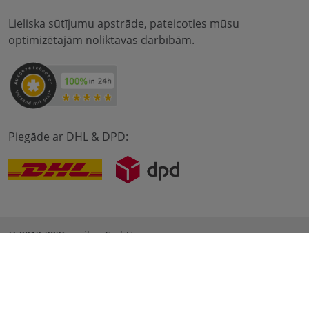
Lieliska sūtījumu apstrāde, pateicoties mūsu
optimizētajām noliktavas darbībām.
Piegāde ar DHL & DPD:
© 2012-2026 meilon GmbH
nospiedums
Noteikumi un nosacījumi
Datu aizsardzība
* Alle Preise sind inkl. Mehrwertsteuer zzgl. Versandkosten
und ggf. Nachnahmegebühren, wenn nicht anders