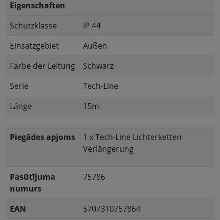
Eigenschaften
Schutzklasse
IP 44
Einsatzgebiet
Außen
Farbe der Leitung
Schwarz
Serie
Tech-Line
Länge
15m
Piegādes apjoms
1 x Tech-Line Lichterketten
Verlängerung
Pasūtījuma
75786
numurs
EAN
5707310757864