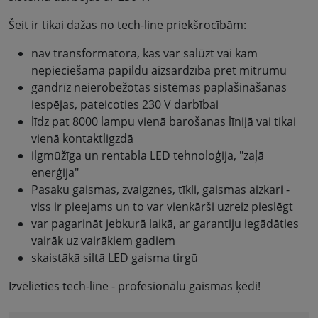
Šeit ir tikai dažas no tech-line priekšrocībām:
nav transformatora, kas var salūzt vai kam
nepieciešama papildu aizsardzība pret mitrumu
gandrīz neierobežotas sistēmas paplašināšanas
iespējas, pateicoties 230 V darbībai
līdz pat 8000 lampu vienā barošanas līnijā vai tikai
vienā kontaktligzdā
ilgmūžīga un rentabla LED tehnoloģija, "zaļā
enerģija"
Pasaku gaismas, zvaigznes, tīkli, gaismas aizkari -
viss ir pieejams un to var vienkārši uzreiz pieslēgt
var pagarināt jebkurā laikā, ar garantiju iegādāties
vairāk uz vairākiem gadiem
skaistākā siltā LED gaisma tirgū
Izvēlieties tech-line - profesionālu gaismas ķēdi!