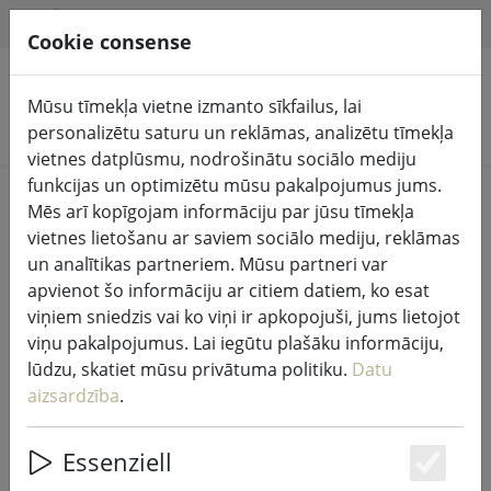
HILFE & SUPPORT
LV
Cookie consense
Mūsu tīmekļa vietne izmanto sīkfailus, lai
Meklēt produktus
personalizētu saturu un reklāmas, analizētu tīmekļa
vietnes datplūsmu, nodrošinātu sociālo mediju
funkcijas un optimizētu mūsu pakalpojumus jums.
Home
Pasaku gaismas un apgaismojums
Mēs arī kopīgojam informāciju par jūsu tīmekļa
Pasaku gaismas
vietnes lietošanu ar saviem sociālo mediju, reklāmas
un analītikas partneriem. Mūsu partneri var
apvienot šo informāciju ar citiem datiem, ko esat
viņiem sniedzis vai ko viņi ir apkopojuši, jums lietojot
viņu pakalpojumus. Lai iegūtu plašāku informāciju,
Sirius Tech-Line pasaku gaismas
lūdzu, skatiet mūsu privātuma politiku.
Datu
pagarinājums 230V 15 m melns
aizsardzība
.
Essenziell
Es