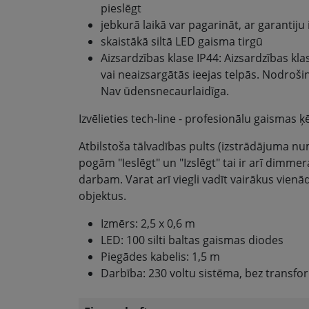
pieslēgt
jebkurā laikā var pagarināt, ar garantij
skaistākā siltā LED gaisma tirgū
Aizsardzības klase IP44: Aizsardzības k
vai neaizsargātās ieejas telpās. Nodroš
Nav ūdensnecaurlaidīga.
Izvēlieties tech-line - profesionālu gaismas ķē
Atbilstoša tālvadības pults (izstrādājuma nu
pogām "Ieslēgt" un "Izslēgt" tai ir arī dimmer
darbam. Varat arī viegli vadīt vairākus vienād
objektus.
Izmērs: 2,5 x 0,6 m
LED: 100 silti baltas gaismas diodes
Piegādes kabelis: 1,5 m
Darbība: 230 voltu sistēma, bez transf