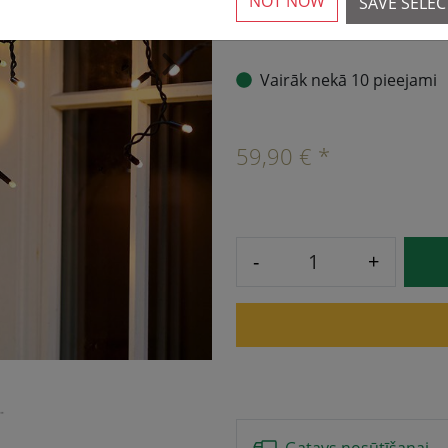
NOT NOW
SAVE SELE
230V melns
›
Vairāk nekā 10 pieejami
59,90 € *
-
+