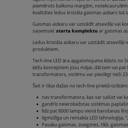
piemērots balkona margām, notekcaurulēm,
kvalitātes ledus kristāla gaismas aizkars īs
Gaismas aizkaru var uzstādīt atsevišķi vai k
saņemsiet
starta komplektu
ar gaismas ai
Ledus kristāla aizkaru var uzstādīt atsevišķi
produktiem.
Tech-line LED āra apgaismojuma klāsts no Sir
ķēžu konceptiem jūsu mājai, dārzam vai pat 
transformators, sistēmu var pieslēgt tieši 23
Šeit ir tikai dažas no tech-line priekšrocībām
nav transformatora, kas var salūzt vai
gandrīz neierobežotas sistēmas paplašin
līdz pat 8000 lampu vienā barošanas līnij
ilgmūžīga un rentabla LED tehnoloģija, "
Pasaku gaismas, zvaigznes, tīkli, gaismas 