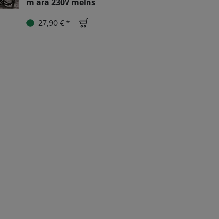
m āra 230V melns
27,90 € *