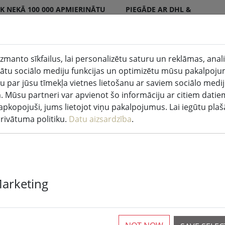
K NEKĀ 100 000 APMIERINĀTU
PIEGĀDE AR DHL &
NTU
DPD
zmanto sīkfailus, lai personalizētu saturu un reklāmas, anal
tu sociālo mediju funkcijas un optimizētu mūsu pakalpoju
sveces iekštelpās un ārpus
Virtuve un
u par jūsu tīmekļa vietnes lietošanu ar saviem sociālo medi
pām
pārtika
. Mūsu partneri var apvienot šo informāciju ar citiem datie
ir apkopojuši, jums lietojot viņu pakalpojumus. Lai iegūtu pla
Pasaku gaismas
privātuma politiku.
Datu aizsardzība
.
Sirius Tech-Li
Marketing
gaismas aizka
100 LED silti b