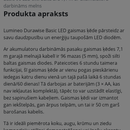
darbināms melns
Produkta apraksts
Lumineo Durawise Basic LED gaismas ķēde pārsteidz ar
savu daudzpusību un enerģiju taupošām LED diodēm.
Ar akumulatoru darbināmās pasaku gaismas ķēdes 7,1
m garajā melnajā kabelī ir 96 mazas (5 mm), spoži silti
baltas gaismas diodes. Pateicoties 6 stundu taimera
funkcijai, šī gaismas ķēde ar vienu pogas pieskārienu
iedegas katru dienu vienā un tajā pašā laikā 6 stundas
dienā/60 dienas! Tā darbojas ar baterijām (3 × AA, kas
nav iekļautas komplektā), tāpēc to var uzstādīt elastīgi,
bez sapinušiem kabeļiem. Gaismas ķēdi var izmantot
gan iekštelpās, gan ārpus telpām, un tai ir 50 cm garš
barošanas kabelis.
Tā ir ideāli piemērota koku, augu, krūmu un ziedu