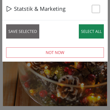
Statstik & Marketing
St
SAVE SELECTED
SELECT ALL
‹
›
NOT NOW