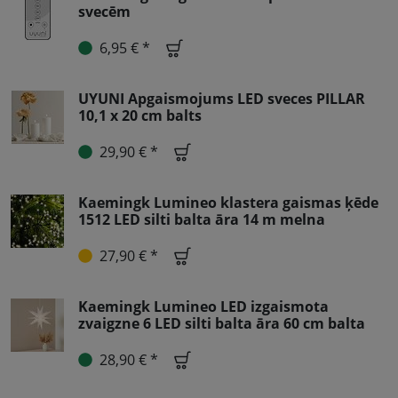
svecēm
6,95 € *
UYUNI Apgaismojums LED sveces PILLAR
10,1 x 20 cm balts
29,90 € *
Kaemingk Lumineo klastera gaismas ķēde
1512 LED silti balta āra 14 m melna
27,90 € *
Kaemingk Lumineo LED izgaismota
zvaigzne 6 LED silti balta āra 60 cm balta
28,90 € *