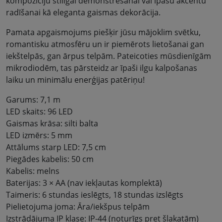
kompozīciju stilīgai demonstrēšanai vai īpašu akcentu
radīšanai kā eleganta gaismas dekorācija.
Pamata apgaismojums piešķir jūsu mājoklim svētku,
romantisku atmosfēru un ir piemērots lietošanai gan
iekštelpās, gan ārpus telpām. Pateicoties mūsdienīgām
mikrodiodēm, tas pārsteidz ar īpaši ilgu kalpošanas
laiku un minimālu enerģijas patēriņu!
Garums: 7,1 m
LED skaits: 96 LED
Gaismas krāsa: silti balta
LED izmērs: 5 mm
Attālums starp LED: 7,5 cm
Piegādes kabelis: 50 cm
Kabelis: melns
Baterijas: 3 × AA (nav iekļautas komplektā)
Taimeris: 6 stundas ieslēgts, 18 stundas izslēgts
Pielietojuma joma: Āra/iekšpus telpām
Izstrādājuma IP klase: IP-44 (noturīgs pret šļakatām)