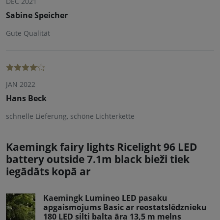
DEC 2021
Sabine Speicher
Gute Qualität
JAN 2022
Hans Beck
schnelle Lieferung, schöne Lichterkette
Kaemingk fairy lights Ricelight 96 LED
battery outside 7.1m black bieži tiek
iegādāts kopā ar
Kaemingk Lumineo LED pasaku
apgaismojums Basic ar reostatslēdznieku
180 LED silti balta āra 13,5 m melns