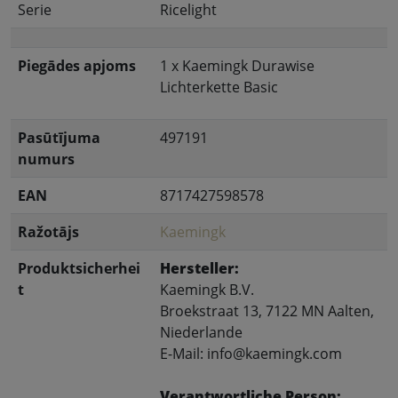
Serie
Ricelight
Piegādes apjoms
1 x Kaemingk Durawise
Lichterkette Basic
Pasūtījuma
497191
numurs
EAN
8717427598578
Ražotājs
Kaemingk
Produktsicherhei
Hersteller:
t
Kaemingk B.V.
Broekstraat 13, 7122 MN Aalten,
Niederlande
E-Mail: info@kaemingk.com
Verantwortliche Person: