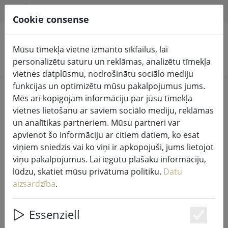
HILFE & SUPPORT
LV
Cookie consense
Mūsu tīmekļa vietne izmanto sīkfailus, lai
Meklēt produktus
personalizētu saturu un reklāmas, analizētu tīmekļa
vietnes datplūsmu, nodrošinātu sociālo mediju
funkcijas un optimizētu mūsu pakalpojumus jums.
Home
Pasaku gaismas un apgaismojums
Mēs arī kopīgojam informāciju par jūsu tīmekļa
Pasaku gaismas
vietnes lietošanu ar saviem sociālo mediju, reklāmas
un analītikas partneriem. Mūsu partneri var
apvienot šo informāciju ar citiem datiem, ko esat
viņiem sniedzis vai ko viņi ir apkopojuši, jums lietojot
viņu pakalpojumus. Lai iegūtu plašāku informāciju,
Kaemingk Lumineo Durawise
lūdzu, skatiet mūsu privātuma politiku.
Datu
pasaku apgaismojums Basic 96 LED
aizsardzība
.
silti balta āra 7,1 m ar
akumulatoru darbināms melns
Essenziell
Es