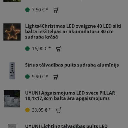
7,50 € *
Lights4Christmas LED zvaigzne 40 LED silti
balta iekštelpās ar akumulatoru 30 cm
sudraba krāsā
16,90 € *
Sirius tālvadības pults sudraba alumīnijs
9,90 € *
UYUNI Apgaismojums LED svece PILLAR
10,1x17,8cm balta āra apgaismojums
39,95 € *
UYUNI Lighting tālvadības pults LED