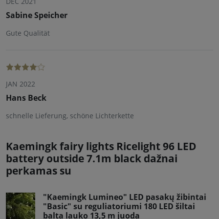
DEC 2021
Sabine Speicher
Gute Qualität
JAN 2022
Hans Beck
schnelle Lieferung, schöne Lichterkette
Kaemingk fairy lights Ricelight 96 LED
battery outside 7.1m black dažnai
perkamas su
"Kaemingk Lumineo" LED pasakų žibintai
"Basic" su reguliatoriumi 180 LED šiltai
balta lauko 13,5 m juoda