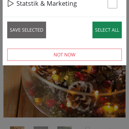
Statstik & Marketing
St
SAVE SELECTED
SELECT ALL
‹
›
NOT NOW