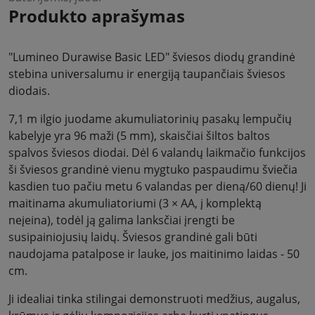
Produkto aprašymas
"Lumineo Durawise Basic LED" šviesos diodų grandinė
stebina universalumu ir energiją taupančiais šviesos
diodais.
7,1 m ilgio juodame akumuliatorinių pasakų lempučių
kabelyje yra 96 maži (5 mm), skaisčiai šiltos baltos
spalvos šviesos diodai. Dėl 6 valandų laikmačio funkcijos
ši šviesos grandinė vienu mygtuko paspaudimu šviečia
kasdien tuo pačiu metu 6 valandas per dieną/60 dienų! Ji
maitinama akumuliatoriumi (3 × AA, į komplektą
neįeina), todėl ją galima lanksčiai įrengti be
susipainiojusių laidų. Šviesos grandinė gali būti
naudojama patalpose ir lauke, jos maitinimo laidas - 50
cm.
Ji idealiai tinka stilingai demonstruoti medžius, augalus,