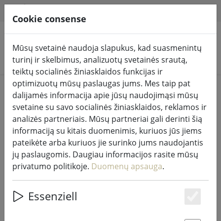
HILFE & SUPPORT
LT
Cookie consense
Mūsų svetainė naudoja slapukus, kad suasmenintų
Ieškoti produktų
turinį ir skelbimus, analizuotų svetainės srautą,
teiktų socialinės žiniasklaidos funkcijas ir
optimizuotų mūsų paslaugas jums. Mes taip pat
Home
Pasakų žibintai ir apšvietimas
Pasakų žibintai
dalijamės informacija apie jūsų naudojimąsi mūsų
svetaine su savo socialinės žiniasklaidos, reklamos ir
analizės partneriais. Mūsų partneriai gali derinti šią
informaciją su kitais duomenimis, kuriuos jūs jiems
pateikėte arba kuriuos jie surinko jums naudojantis
"Kaemingk Lumineo Durawise"
jų paslaugomis. Daugiau informacijos rasite mūsų
pasakų žibintai Basic 96 LED šiltai
privatumo politikoje.
Duomenų apsauga
.
baltos spalvos lauko 7,1 m,
maitinami baterijomis, juodi
Essenziell
Es