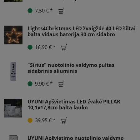
7,50 € *
Lights4Christmas LED žvaigždė 40 LED šiltai
balta vidaus baterija 30 cm sidabro
16,90 € *
"Sirius" nuotolinio valdymo pultas
sidabrinis aliuminis
9,90 € *
UYUNI Apšvietimas LED žvakė PILLAR
10,1x17,8cm balta lauko
39,95 € *
UYUNI Apšvietimo nuotolinio valdymo