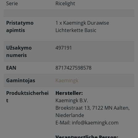
Serie
Ricelight
Pristatymo
1 x Kaemingk Durawise
apimtis
Lichterkette Basic
Užsakymo
497191
numeris
EAN
8717427598578
Gamintojas
Kaemingk
Produktsicherhei
Hersteller:
t
Kaemingk B.V.
Broekstraat 13, 7122 MN Aalten,
Niederlande
E-Mail: info@kaemingk.com
Verantwortliche Person: