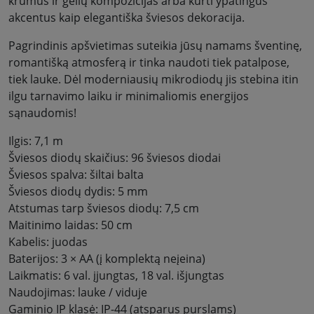
krūmus ir gėlių kompozicijas arba kurti ypatingus
akcentus kaip elegantiška šviesos dekoracija.
Pagrindinis apšvietimas suteikia jūsų namams šventinę,
romantišką atmosferą ir tinka naudoti tiek patalpose,
tiek lauke. Dėl moderniausių mikrodiodų jis stebina itin
ilgu tarnavimo laiku ir minimaliomis energijos
sąnaudomis!
Ilgis: 7,1 m
Šviesos diodų skaičius: 96 šviesos diodai
Šviesos spalva: šiltai balta
Šviesos diodų dydis: 5 mm
Atstumas tarp šviesos diodų: 7,5 cm
Maitinimo laidas: 50 cm
Kabelis: juodas
Baterijos: 3 × AA (į komplektą neįeina)
Laikmatis: 6 val. įjungtas, 18 val. išjungtas
Naudojimas: lauke / viduje
Gaminio IP klasė: IP-44 (atsparus purslams)