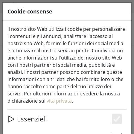
HILFE & SUPPORT
IT
Cookie consense
Il nostro sito Web utilizza i cookie per personalizzare
Cerca prodotti
i contenuti e gli annunci, analizzare l'accesso al
nostro sito Web, fornire le funzioni dei social media
e ottimizzare il nostro servizio per te. Condividiamo
Home
Luci e illuminazione fiabesca
Luci di fata
anche informazioni sull'utilizzo del nostro sito Web
con i nostri partner di social media, pubblicità e
analisi. I nostri partner possono combinare queste
informazioni con altri dati che hai fornito loro o che
hanno raccolto come parte del tuo utilizzo dei
Kaemingk Lumineo LED luci
servizi. Per ulteriori informazioni, vedere la nostra
fiabesche Basic con dimmer 360
dichiarazione sul
vita privata
.
LED bianco caldo per esterni 27 m
nero
Essenziell
Es