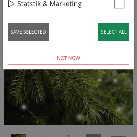
Statstik & Marketing
St
SAVE SELECTED
SELECT ALL
‹
›
NOT NOW