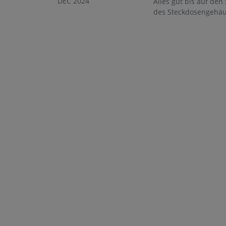
DEC 2024
Alles gut bis auf den
des Steckdosengehäuse