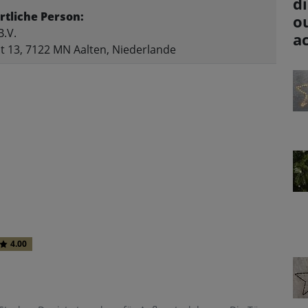
d
tliche Person:
o
.V.
a
t 13, 7122 MN Aalten, Niederlande
4.00