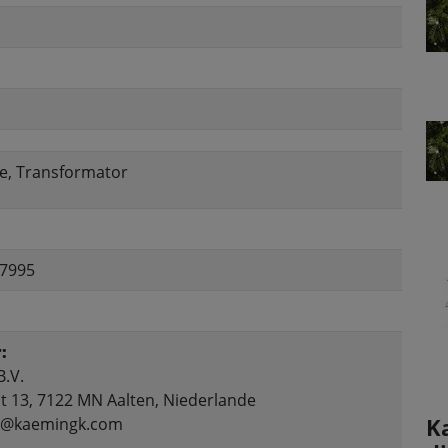
te, Transformator
7995
:
.V.
t 13, 7122 MN Aalten, Niederlande
K
fo@kaemingk.com