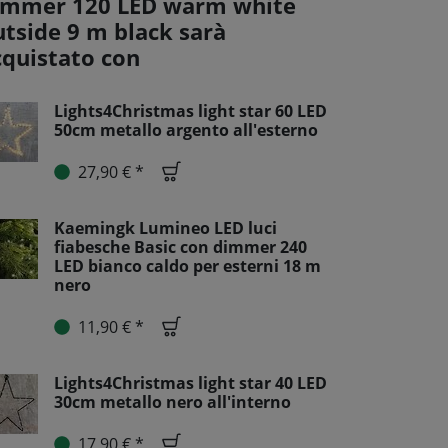
immer 120 LED warm white
utside 9 m black sarà
cquistato con
Lights4Christmas light star 60 LED
50cm metallo argento all'esterno
27,90 € *
Kaemingk Lumineo LED luci
fiabesche Basic con dimmer 240
LED bianco caldo per esterni 18 m
nero
11,90 € *
Lights4Christmas light star 40 LED
30cm metallo nero all'interno
17,90 € *