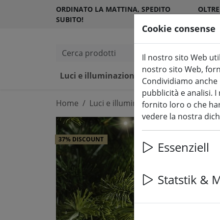
ORDINATO LA MATTINA, SPEDITO
OLTRE
SUBITO!
SODDI
Cookie consense
Cerca prodotti
Il nostro sito Web uti
nostro sito Web, forni
Luci e illuminazione fiabesca
Ca
Condividiamo anche in
pubblicità e analisi.
Home
Luci e illuminazione fiabesca
Luci
fornito loro o che han
vedere la nostra dic
37% DISCOUNT
Essenziell
Statstik & 