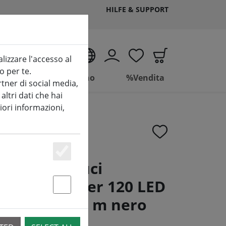
HILFE & SUPPORT
IT
alizzare l'accesso al
o per te.
Vivere
Bagno
%Vendita
tner di social media,
ltri dati che hai
iori informazioni,
Essenziell
ineo LED luci
ic con dimmer 120 LED
Statstik & Marketing
per esterni 9 m nero