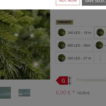
NOT NOW
SAVE SELE
più di 10 disponibili
›
VARIANTI
240 LED – 18 m
480 LED – 36m
360 LED – 27 m
Produktdatenbl
6,90 € *
10,90 €