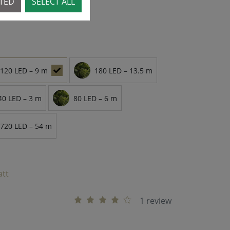
CTED
SELECT ALL
120 LED – 9 m
180 LED – 13.5 m
40 LED – 3 m
80 LED – 6 m
720 LED – 54 m
att
1 review