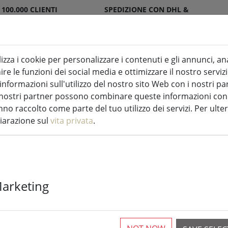
 100.000 CLIENTI
SPEDIZIONE CON DHL &
SFATTI
DPD
lizza i cookie per personalizzare i contenuti e gli annunci, an
re le funzioni dei social media e ottimizzare il nostro servizi
ndele a LED per interni ed esterni
Cucina
formazioni sull'utilizzo del nostro sito Web con i nostri par
 I nostri partner possono combinare queste informazioni con a
 di fata
no raccolto come parte del tuo utilizzo dei servizi. Per ulter
hiarazione sul
vita privata
.
Kaemingk Lum
Marketing
fiabesche Bas
bianco caldo 