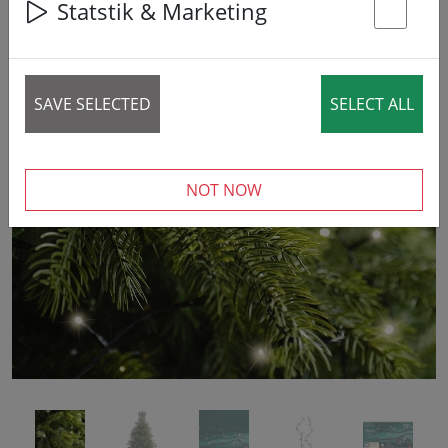
Statstik & Marketing
St
SAVE SELECTED
SELECT ALL
‹
›
NOT NOW