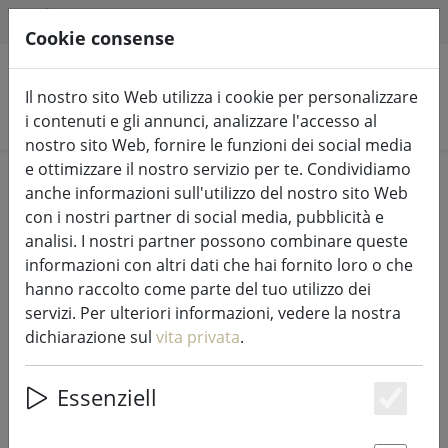
HILFE & SUPPORT
IT
Cookie consense
Il nostro sito Web utilizza i cookie per personalizzare
Cerca prodotti
i contenuti e gli annunci, analizzare l'accesso al
nostro sito Web, fornire le funzioni dei social media
e ottimizzare il nostro servizio per te. Condividiamo
Home
Luci e illuminazione fiabesca
Luci di fata
anche informazioni sull'utilizzo del nostro sito Web
con i nostri partner di social media, pubblicità e
analisi. I nostri partner possono combinare queste
informazioni con altri dati che hai fornito loro o che
hanno raccolto come parte del tuo utilizzo dei
Kaemingk Lumineo LED luci
servizi. Per ulteriori informazioni, vedere la nostra
fiabesche Basic con dimmer 80 LED
dichiarazione sul
vita privata
.
bianco caldo per esterni 6 m nero
Essenziell
Es