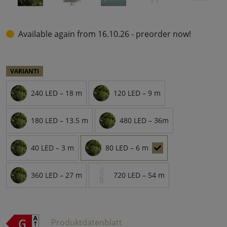
Available again from 16.10.26 - preorder now!
VARIANTI
240 LED – 18 m
120 LED – 9 m
180 LED – 13.5 m
480 LED – 36m
40 LED – 3 m
80 LED – 6 m
360 LED – 27 m
720 LED – 54 m
Produktdatenblatt