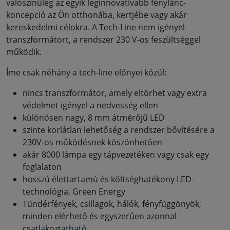
valószínűleg az egyik leginnovatívabb fénylánc-
koncepció az Ön otthonába, kertjébe vagy akár
kereskedelmi célokra. A Tech-Line nem igényel
transzformátort, a rendszer 230 V-os feszültséggel
működik.
Íme csak néhány a tech-line előnyei közül:
nincs transzformátor, amely eltörhet vagy extra
védelmet igényel a nedvesség ellen
különösen nagy, 8 mm átmérőjű LED
szinte korlátlan lehetőség a rendszer bővítésére a
230V-os működésnek köszönhetően
akár 8000 lámpa egy tápvezetéken vagy csak egy
foglalaton
hosszú élettartamú és költséghatékony LED-
technológia, Green Energy
Tündérfények, csillagok, hálók, fényfüggönyök,
minden elérhető és egyszerűen azonnal
csatlakoztatható