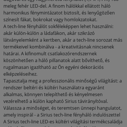
meleg fehér LED-del. A finom hálókkal ellátott háló
harmonikus fénymintázatot biztosít, és lenyűgözően
színesít fákat, bokrokat vagy homlokzatokat
.
A tech-line fényhálót sokféleképpen lehet használni:
akár külön-külön a ládafákon, akár szikrázó
látványelemként a kertben, akár a tech-line sorozat más
termékeivel kombinálva - a kreativitásnak nincsenek
határai. A kifinomult csatlakozórendszernek
köszönhetően a háló pillanatok alatt bővíthető, és
rugalmasan igazítható az Ön egyéni dekorációs
elképzeléseihez
.
Tapasztalja meg a professzionális minőségű világítást: a
rendszer beltéri és kültéri használatra egyaránt
alkalmas, könnyen telepíthető és kényelmesen
vezérelhető a külön kapható Sirius távirányítóval.
Válassza a minőséget, és teremtsen ünnepi hangulatot,
amely inspirál - a Sirius tech-line fényháló indulószettel
A Sirius tech-line LED-es kültéri világítási termékcsaládja