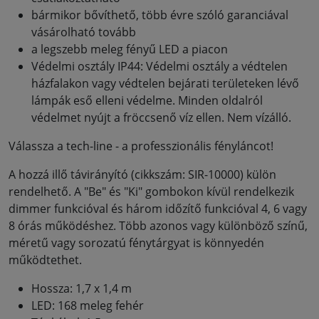
bármikor bővíthető, több évre szóló garanciával
vásárolható tovább
a legszebb meleg fényű LED a piacon
Védelmi osztály IP44: Védelmi osztály a védtelen
házfalakon vagy védtelen bejárati területeken lévő
lámpák eső elleni védelme. Minden oldalról
védelmet nyújt a fröccsenő víz ellen. Nem vízálló.
Válassza a tech-line - a professzionális fényláncot!
A hozzá illő távirányító (cikkszám: SIR-10000) külön
rendelhető. A "Be" és "Ki" gombokon kívül rendelkezik
dimmer funkcióval és három időzítő funkcióval 4, 6 vagy
8 órás működéshez. Több azonos vagy különböző színű,
méretű vagy sorozatú fénytárgyat is könnyedén
működtethet.
Hossza: 1,7 x 1,4 m
LED: 168 meleg fehér