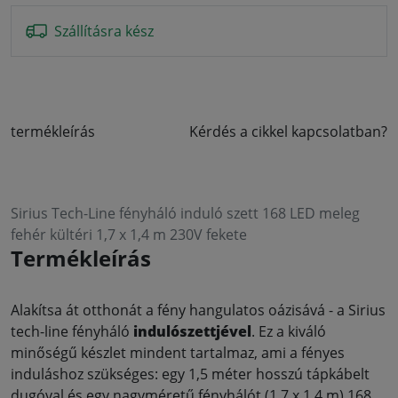
Szállításra kész
termékleírás
Kérdés a cikkel kapcsolatban?
Sirius Tech-Line fényháló induló szett 168 LED meleg
fehér kültéri 1,7 x 1,4 m 230V fekete
Termékleírás
Alakítsa át otthonát a fény hangulatos oázisává - a Sirius
tech-line fényháló
indulószettjével
. Ez a kiváló
minőségű készlet mindent tartalmaz, ami a fényes
induláshoz szükséges: egy 1,5 méter hosszú tápkábelt
dugóval és egy nagyméretű fényhálót (1,7 x 1,4 m) 168