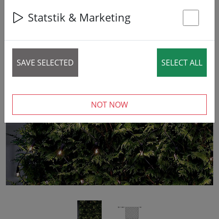
Statstik & Marketing
St
SAVE SELECTED
SELECT ALL
‹
›
NOT NOW