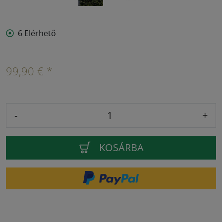
6 Elérhető
99,90 € *
-
+
KOSÁRBA