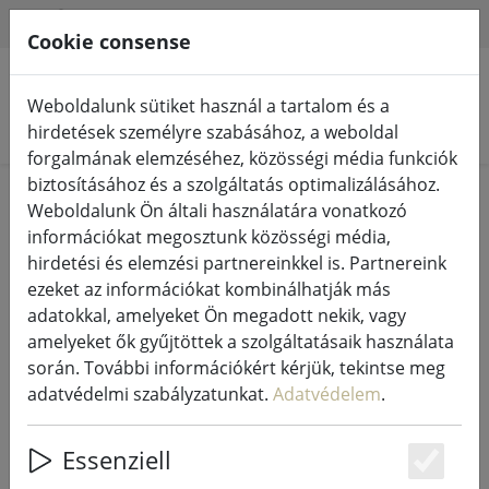
HILFE & SUPPORT
HU
Cookie consense
Weboldalunk sütiket használ a tartalom és a
Termékek keresése
hirdetések személyre szabásához, a weboldal
forgalmának elemzéséhez, közösségi média funkciók
biztosításához és a szolgáltatás optimalizálásához.
Home
Tündérfények és világítás
Tündérfények
Weboldalunk Ön általi használatára vonatkozó
információkat megosztunk közösségi média,
hirdetési és elemzési partnereinkkel is. Partnereink
ezeket az információkat kombinálhatják más
adatokkal, amelyeket Ön megadott nekik, vagy
Sirius Tech-Line fényháló induló
amelyeket ők gyűjtöttek a szolgáltatásaik használata
szett 168 LED meleg fehér kültéri
során. További információkért kérjük, tekintse meg
1,7 x 1,4 m 230V fekete
adatvédelmi szabályzatunkat.
Adatvédelem
.
Essenziell
Es