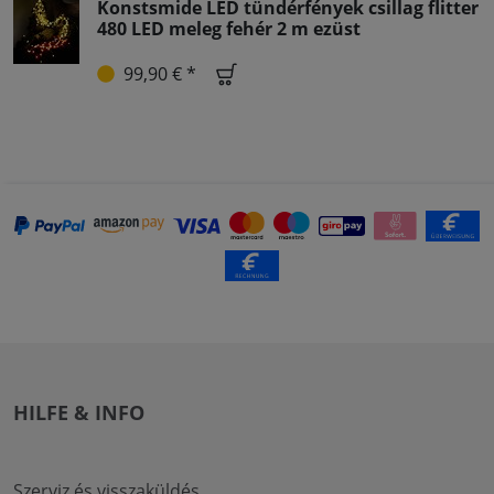
Konstsmide LED tündérfények csillag flitter
480 LED meleg fehér 2 m ezüst
99,90 € *
HILFE & INFO
Szerviz és visszaküldés