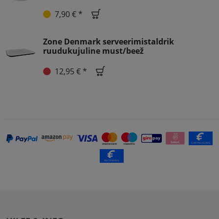
7,90 € *
Zone Denmark serveerimistaldrik
ruudukujuline must/beež
12,95 € *