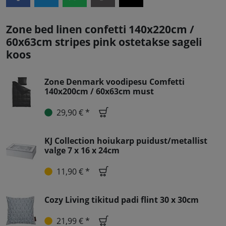
Zone bed linen confetti 140x220cm /
60x63cm stripes pink ostetakse sageli
koos
Zone Denmark voodipesu Comfetti
140x200cm / 60x63cm must
29,90 € *
KJ Collection hoiukarp puidust/metallist
valge 7 x 16 x 24cm
11,90 € *
Cozy Living tikitud padi flint 30 x 30cm
21,99 € *