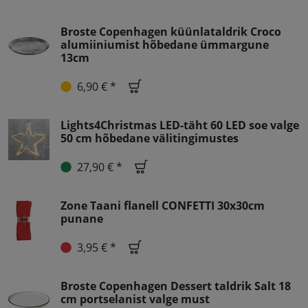
Broste Copenhagen küünlataldrik Croco
alumiiniumist hõbedane ümmargune
13cm
6,90 € *
Lights4Christmas LED-täht 60 LED soe valge
50 cm hõbedane välitingimustes
27,90 € *
Zone Taani flanell CONFETTI 30x30cm
punane
3,95 € *
Broste Copenhagen Dessert taldrik Salt 18
cm portselanist valge must