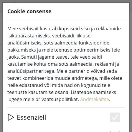
HILFE & SUPPORT
ET
Cookie consense
Meie veebisait kasutab küpsiseid sisu ja reklaamide
Otsi tooteid
isikupärastamiseks, veebisaidi liikluse
analüüsimiseks, sotsiaalmeedia funktsioonide
pakkumiseks ja meie teenuse optimeerimiseks teie
Home
%Müük
jaoks. Samuti jagame teavet teie veebisaidi
kasutamise kohta oma sotsiaalmeedia, reklaami ja
analüüsipartneritega. Meie partnerid võivad seda
teavet kombineerida muude andmetega, mille olete
neile edastanud või mida nad on kogunud teie
Zone Denmark voodipesu Confetti
teenuste kasutamise osana. Lisateabe saamiseks
140x220cm / 60x63cm triibud roosa
lugege meie privaatsuspoliitikat.
Andmekaitse
.
Essenziell
Es
49% DISCOUNT