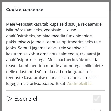
HILFE & SUPPORT
ET
Cookie consense
Meie veebisait kasutab küpsiseid sisu ja reklaamide
Otsi tooteid
isikupärastamiseks, veebisaidi liikluse
analüüsimiseks, sotsiaalmeedia funktsioonide
pakkumiseks ja meie teenuse optimeerimiseks teie
Home
Muinasjututuled ja valgustus
jaoks. Samuti jagame teavet teie veebisaidi
Muinasjututuled
kasutamise kohta oma sotsiaalmeedia, reklaami ja
analüüsipartneritega. Meie partnerid võivad seda
teavet kombineerida muude andmetega, mille olete
neile edastanud või mida nad on kogunud teie
teenuste kasutamise osana. Lisateabe saamiseks
Sirius valgusvõrk Tech-Line
lugege meie privaatsuspoliitikat.
Andmekaitse
.
pikendus 168 LED soe valge väljas
1,7 x 1,4 m must
Essenziell
Es