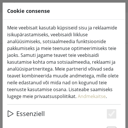
HILFE & SUPPORT
ET
Cookie consense
Meie veebisait kasutab küpsiseid sisu ja reklaamide
Otsi tooteid
isikupärastamiseks, veebisaidi liikluse
analüüsimiseks, sotsiaalmeedia funktsioonide
pakkumiseks ja meie teenuse optimeerimiseks teie
Home
Muinasjututuled ja valgustus
jaoks. Samuti jagame teavet teie veebisaidi
Muinasjututuled
kasutamise kohta oma sotsiaalmeedia, reklaami ja
analüüsipartneritega. Meie partnerid võivad seda
teavet kombineerida muude andmetega, mille olete
neile edastanud või mida nad on kogunud teie
teenuste kasutamise osana. Lisateabe saamiseks
Sirius Tech-Line valgusvõrgu
lugege meie privaatsuspoliitikat.
Andmekaitse
.
stardikomplekt 196 LED soe valge 3
x 3 m 230V must välitingimustes
Essenziell
Es