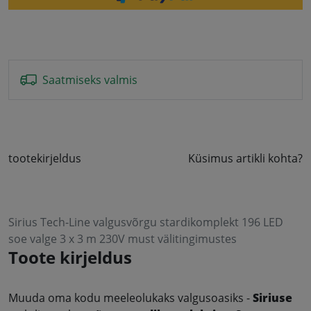
Saatmiseks valmis
tootekirjeldus
Küsimus artikli kohta?
Sirius Tech-Line valgusvõrgu stardikomplekt 196 LED
soe valge 3 x 3 m 230V must välitingimustes
Toote kirjeldus
Muuda oma kodu meeleolukaks valgusoasiks -
Siriuse