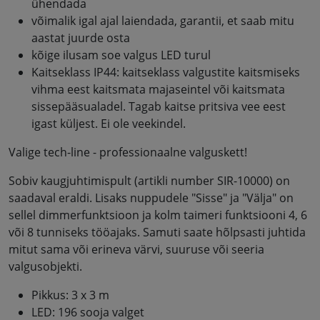
ühendada
võimalik igal ajal laiendada, garantii, et saab mitu
aastat juurde osta
kõige ilusam soe valgus LED turul
Kaitseklass IP44: kaitseklass valgustite kaitsmiseks
vihma eest kaitsmata majaseintel või kaitsmata
sissepääsualadel. Tagab kaitse pritsiva vee eest
igast küljest. Ei ole veekindel.
Valige tech-line - professionaalne valguskett!
Sobiv kaugjuhtimispult (artikli number SIR-10000) on
saadaval eraldi. Lisaks nuppudele "Sisse" ja "Välja" on
sellel dimmerfunktsioon ja kolm taimeri funktsiooni 4, 6
või 8 tunniseks tööajaks. Samuti saate hõlpsasti juhtida
mitut sama või erineva värvi, suuruse või seeria
valgusobjekti.
Pikkus: 3 x 3 m
LED: 196 sooja valget