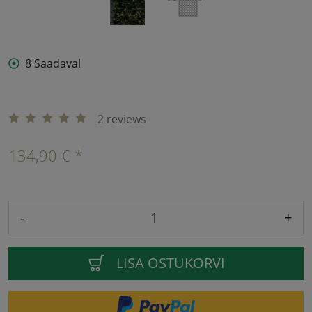
8 Saadaval
2 reviews
134,90 € *
-
+
LISA OSTUKORVI