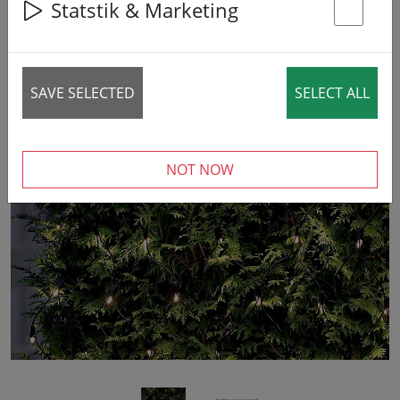
Statstik & Marketing
St
SAVE SELECTED
SELECT ALL
‹
›
NOT NOW