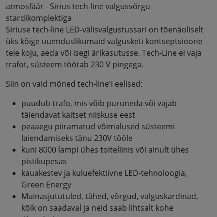
atmosfäär - Sirius tech-line valgusvõrgu
stardikomplektiga
Siriuse tech-line LED-välisvalgustussari on tõenäoliselt
üks kõige uuenduslikumaid valgusketi kontseptsioone
teie koju, aeda või isegi ärikasutusse. Tech-Line ei vaja
trafot, süsteem töötab 230 V pingega.
Siin on vaid mõned tech-line'i eelised:
puudub trafo, mis võib puruneda või vajab
täiendavat kaitset niiskuse eest
peaaegu piiramatud võimalused süsteemi
laiendamiseks tänu 230V tööle
kuni 8000 lampi ühes toiteliinis või ainult ühes
pistikupesas
kauakestev ja kuluefektiivne LED-tehnoloogia,
Green Energy
Muinasjututuled, tähed, võrgud, valguskardinad,
kõik on saadaval ja neid saab lihtsalt kohe