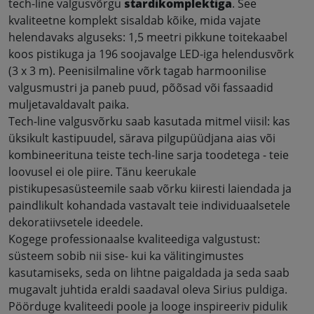
tech-line valgusvõrgu
stardikomplektiga
. See
kvaliteetne komplekt sisaldab kõike, mida vajate
helendavaks alguseks: 1,5 meetri pikkune toitekaabel
koos pistikuga ja 196 soojavalge LED-iga helendusvõrk
(3 x 3 m). Peenisilmaline võrk tagab harmoonilise
valgusmustri ja paneb puud, põõsad või fassaadid
muljetavaldavalt paika
.
Tech-line valgusvõrku saab kasutada mitmel viisil: kas
üksikult kastipuudel, särava pilgupüüdjana aias või
kombineerituna teiste tech-line sarja toodetega - teie
loovusel ei ole piire. Tänu keerukale
pistikupesasüsteemile saab võrku kiiresti laiendada ja
paindlikult kohandada vastavalt teie individuaalsetele
dekoratiivsetele ideedele
.
Kogege professionaalse kvaliteediga valgustust:
süsteem sobib nii sise- kui ka välitingimustes
kasutamiseks, seda on lihtne paigaldada ja seda saab
mugavalt juhtida eraldi saadaval oleva Sirius puldiga.
Pöörduge kvaliteedi poole ja looge inspireeriv pidulik