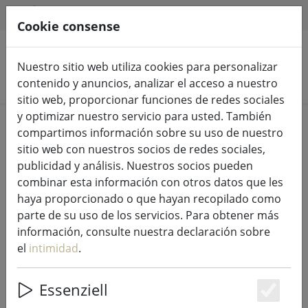
HILFE & SUPPORT
ES
Cookie consense
Nuestro sitio web utiliza cookies para personalizar
Buscar productos
contenido y anuncios, analizar el acceso a nuestro
sitio web, proporcionar funciones de redes sociales
y optimizar nuestro servicio para usted. También
Home
Luces de hadas e iluminación
compartimos información sobre su uso de nuestro
Luces de hadas
sitio web con nuestros socios de redes sociales,
publicidad y análisis. Nuestros socios pueden
combinar esta información con otros datos que les
haya proporcionado o que hayan recopilado como
parte de su uso de los servicios. Para obtener más
Sirius Tech-Line red de luces juego
información, consulte nuestra declaración sobre
de iniciación 196 LED blanco cálido
el
intimidad
.
3 x 3 m exterior 230V negro
Essenziell
Es