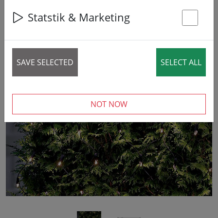
Statstik & Marketing
St
SAVE SELECTED
SELECT ALL
‹
›
NOT NOW