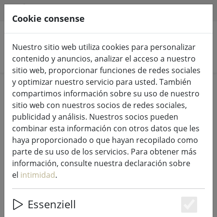
HILFE & SUPPORT
ES
Cookie consense
Nuestro sitio web utiliza cookies para personalizar
Buscar productos
contenido y anuncios, analizar el acceso a nuestro
sitio web, proporcionar funciones de redes sociales
y optimizar nuestro servicio para usted. También
Home
Luces de hadas e iluminación
compartimos información sobre su uso de nuestro
Luces de hadas
sitio web con nuestros socios de redes sociales,
publicidad y análisis. Nuestros socios pueden
combinar esta información con otros datos que les
haya proporcionado o que hayan recopilado como
parte de su uso de los servicios. Para obtener más
Sirius Tech-Line red de luz set de
información, consulte nuestra declaración sobre
inicio 90 LED blanco cálido exterior
el
intimidad
.
1,2 x 1,2 m 230V negro
Essenziell
Es