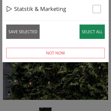
Statstik & Marketing
St
SAVE SELECTED
SELECT ALL
‹
›
NOT NOW