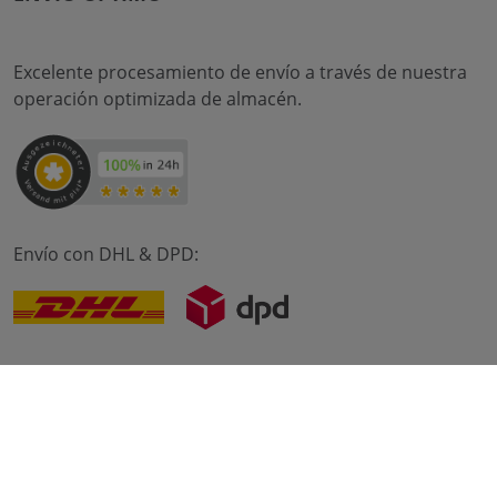
Excelente procesamiento de envío a través de nuestra
operación optimizada de almacén.
Envío con DHL & DPD:
© 2012-2026 meilon GmbH
imprimir
Condiciones
intimidad
* Alle Preise sind inkl. Mehrwertsteuer zzgl. Versandkosten