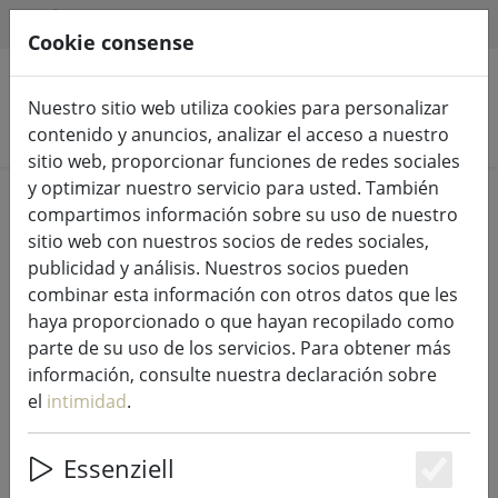
HILFE & SUPPORT
ES
Cookie consense
Nuestro sitio web utiliza cookies para personalizar
Buscar productos
contenido y anuncios, analizar el acceso a nuestro
sitio web, proporcionar funciones de redes sociales
y optimizar nuestro servicio para usted. También
Home
Luces de hadas e iluminación
compartimos información sobre su uso de nuestro
Luces de hadas
sitio web con nuestros socios de redes sociales,
publicidad y análisis. Nuestros socios pueden
combinar esta información con otros datos que les
haya proporcionado o que hayan recopilado como
parte de su uso de los servicios. Para obtener más
Sirius Tech-Line juego de luces de
información, consulte nuestra declaración sobre
hadas 45 LED blanco cálido 4,5 m
el
intimidad
.
exterior 230V negro
Essenziell
Es