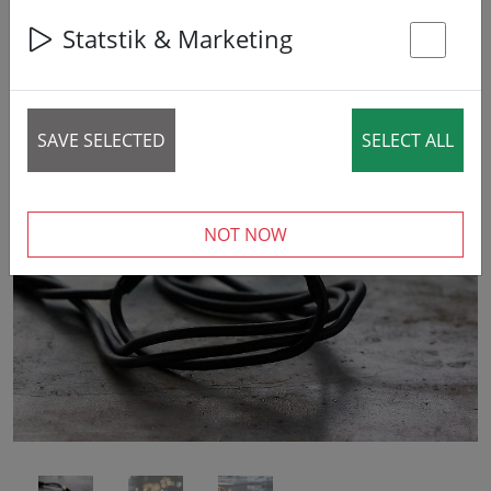
Statstik & Marketing
St
SAVE SELECTED
SELECT ALL
‹
›
NOT NOW