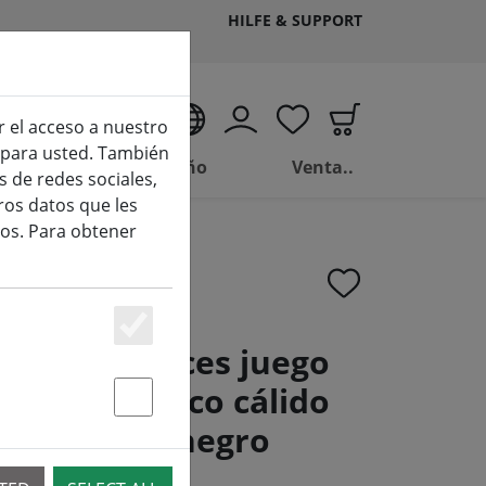
HILFE & SUPPORT
ES
r el acceso a nuestro
o para usted. También
Vivir
Baño
Venta..
 de redes sociales,
ros datos que les
os. Para obtener
Essenziell
ne red de luces juego
168 LED blanco cálido
Statstik & Marketing
 1,4 m 230V negro