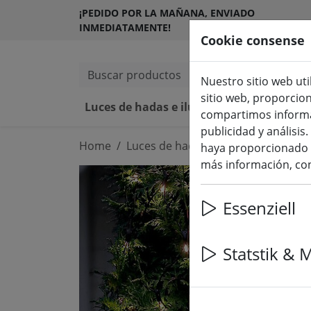
¡PEDIDO POR LA MAÑANA, ENVIADO
INMEDIATAMENTE!
Cookie consense
Buscar productos
Nuestro sitio web uti
sitio web, proporcio
Luces de hadas e iluminación
compartimos informac
publicidad y análisi
Home
Luces de hadas e iluminación
Lu
haya proporcionado o
más información, con
Essenziell
Statstik & 