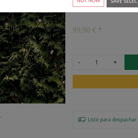
NOT NOW
SAVE SELE
6 Piezas disponibles
›
99,90 € *
-
+
Listo para despachar