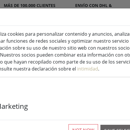
MÁS DE 100.000 CLIENTES
ENVÍO CON DHL &
SATISFECHOS
DPD
liza cookies para personalizar contenido y anuncios, analiza
nar funciones de redes sociales y optimizar nuestro servici
Velas LED de interior y exterior
Cocina
ión sobre su uso de nuestro sitio web con nuestros socios
s. Nuestros socios pueden combinar esta información con ot
ces de hadas
 que hayan recopilado como parte de su uso de los servici
sulte nuestra declaración sobre el
intimidad
.
Sirius Tech-Li
Marketing
de iniciación 
exterior 1,7 x