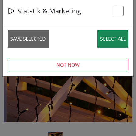
Statstik & Marketing
St
SAVE SELECTED
SELECT ALL
‹
›
NOT NOW