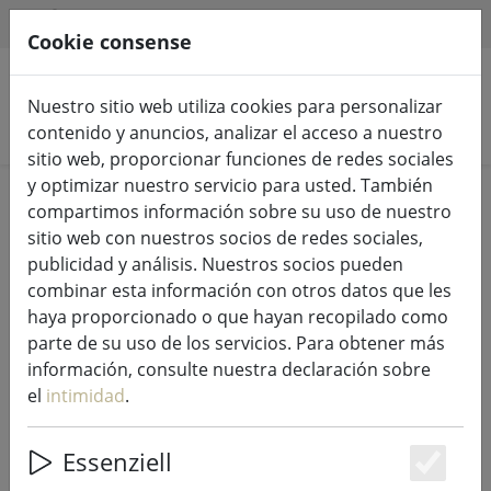
HILFE & SUPPORT
ES
Cookie consense
Nuestro sitio web utiliza cookies para personalizar
Buscar productos
contenido y anuncios, analizar el acceso a nuestro
sitio web, proporcionar funciones de redes sociales
y optimizar nuestro servicio para usted. También
Home
Luces de hadas e iluminación
compartimos información sobre su uso de nuestro
Luces de hadas
sitio web con nuestros socios de redes sociales,
publicidad y análisis. Nuestros socios pueden
combinar esta información con otros datos que les
haya proporcionado o que hayan recopilado como
parte de su uso de los servicios. Para obtener más
Sirius Tech-Line cortina de luz set
información, consulte nuestra declaración sobre
de inicio 100 LED blanco cálido 1,5 x
el
intimidad
.
2 m exterior 230V negro
Essenziell
Es