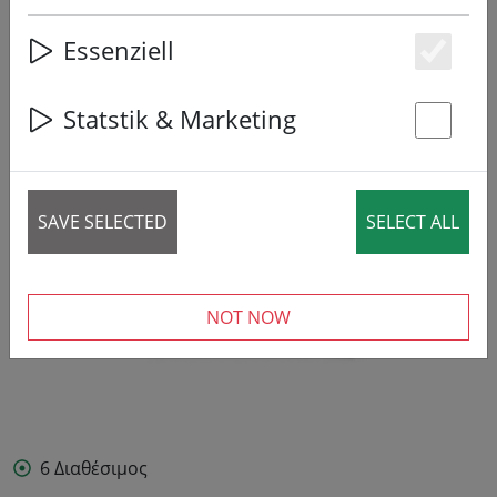
49% DISCOUNT
Essenziell
Es
Statstik & Marketing
St
SAVE SELECTED
SELECT ALL
NOT NOW
6 Διαθέσιμος