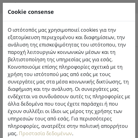
HILFE & SUPPORT
EL
Cookie consense
Ο ιστότοπός μας χρησιμοποιεί cookies για την
Αναζήτηση προϊόντων
εξατομίκευση περιεχομένου και διαφημίσεων, την
ανάλυση της επισκεψιμότητας του ιστότοπου, την
παροχή λειτουργιών κοινωνικών μέσων και τη
Home
%Πώληση
βελτιστοποίηση της υπηρεσίας μας για εσάς.
Κοινοποιούμε επίσης πληροφορίες σχετικά με τη
χρήση του ιστότοπού μας από εσάς με τους
συνεργάτες μας στα μέσα κοινωνικής δικτύωσης, τη
διαφήμιση και την ανάλυση. Οι συνεργάτες μας
Zone Denmark κλινοσκεπάσματα
ενδέχεται να συνδυάσουν αυτές τις πληροφορίες με
Comfetti 140x200cm / 60x63cm
άλλα δεδομένα που τους έχετε παράσχει ή που
μαύρο
έχουν συλλέξει οι ίδιοι ως μέρος της χρήσης των
υπηρεσιών τους από εσάς. Για περισσότερες
πληροφορίες, ανατρέξτε στην πολιτική απορρήτου
μας.
Προστασία δεδομένων
.