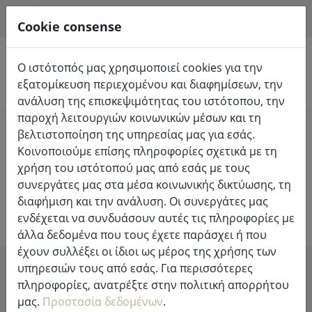
HILFE & SUPPORT
EL
Cookie consense
Ο ιστότοπός μας χρησιμοποιεί cookies για την
εξατομίκευση περιεχομένου και διαφημίσεων, την
Αναζήτηση προϊόντων
ανάλυση της επισκεψιμότητας του ιστότοπου, την
παροχή λειτουργιών κοινωνικών μέσων και τη
Home
Φώτα & φωτισμός
Φωτιστικά σώματα
βελτιστοποίηση της υπηρεσίας μας για εσάς.
Κοινοποιούμε επίσης πληροφορίες σχετικά με τη
Σχεδιασμός λαμπτήρων και
χρήση του ιστότοπού μας από εσάς με τους
συνεργάτες μας στα μέσα κοινωνικής δικτύωσης, τη
φώτων
διαφήμιση και την ανάλυση. Οι συνεργάτες μας
ενδέχεται να συνδυάσουν αυτές τις πληροφορίες με
άλλα δεδομένα που τους έχετε παράσχει ή που
έχουν συλλέξει οι ίδιοι ως μέρος της χρήσης των
υπηρεσιών τους από εσάς. Για περισσότερες
SHOW FILTERS
πληροφορίες, ανατρέξτε στην πολιτική απορρήτου
μας.
Προστασία δεδομένων
.