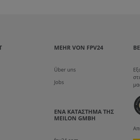
T
MEHR VON FPV24
Β
Über uns
Εξ
στ
Jobs
μα
ΈΝΑ ΚΑΤΆΣΤΗΜΑ ΤΗΣ
MEILON GMBH
Απ