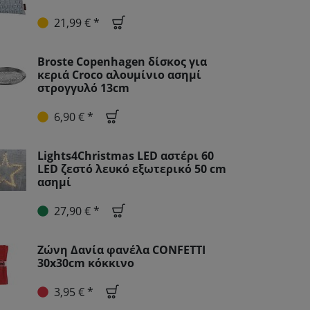
21,99 € *
Broste Copenhagen δίσκος για
κεριά Croco αλουμίνιο ασημί
στρογγυλό 13cm
6,90 € *
Lights4Christmas LED αστέρι 60
LED ζεστό λευκό εξωτερικό 50 cm
ασημί
27,90 € *
Ζώνη Δανία φανέλα CONFETTI
30x30cm κόκκινο
3,95 € *