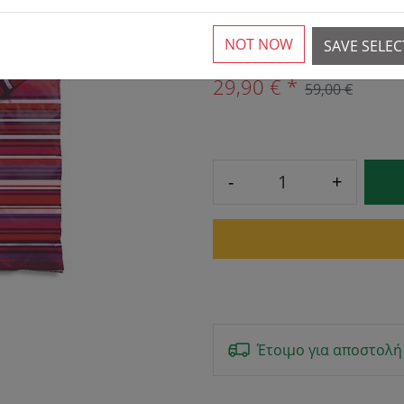
6 Διαθέσιμος
NOT NOW
SAVE SELE
29,90 € *
59,00 €
-
+
Έτοιμο για αποστολή