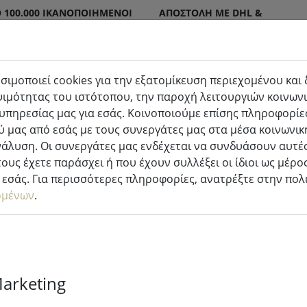
 100.000 ΙΚΑΝΟΠΟΙΗΜΈΝΟΙ
ΑΠΟΣΤΟΛΉ ΜΕ DHL &
DPD
σιμοποιεί cookies για την εξατομίκευση περιεχομένου και
ιμότητας του ιστότοπου, την παροχή λειτουργιών κοινωνι
τερικού & εξωτερικού χώρου
Κουζίνα & φαγητό
υπηρεσίας μας για εσάς. Κοινοποιούμε επίσης πληροφορίες
 μας από εσάς με τους συνεργάτες μας στα μέσα κοινωνικ
νάλυση. Οι συνεργάτες μας ενδέχεται να συνδυάσουν αυτές
ους έχετε παράσχει ή που έχουν συλλέξει οι ίδιοι ως μέρο
εσάς. Για περισσότερες πληροφορίες, ανατρέξτε στην πο
ομένων
.
Zone Denmar
Confetti 140x
ροζ
Marketing