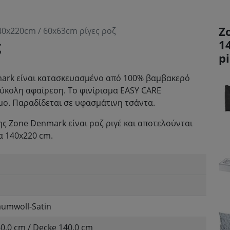
Z
40x220cm / 60x63cm ρίγες ροζ
ς
1
p
nmark είναι κατασκευασμένο από 100% βαμβακερό
εύκολη αφαίρεση. Το φινίρισμα EASY CARE
μο. Παραδίδεται σε υφασμάτινη τσάντα.
ης Zone Denmark είναι ροζ ριγέ και αποτελούνται
α 140x220 cm.
umwoll-Satin
60,0 cm / Decke 140,0 cm