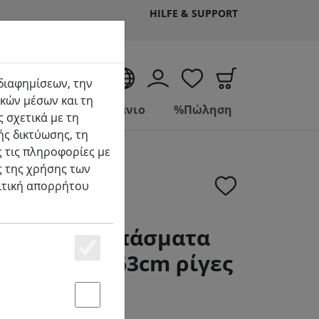
HILFE & SUPPORT
EL
 διαφημίσεων, την
κών μέσων και τη
Ζώντας
Μπάνιο
%Πώληση
 σχετικά με τη
ής δικτύωσης, τη
 τις πληροφορίες με
ς της χρήσης των
λιτική απορρήτου
k κλινοσκεπάσματα
220cm / 60x63cm ρίγες
Essenziell
Statstik & Marketing