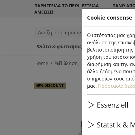
ΠΑΡΉΓΓΕΙΛΑ ΤΟ ΠΡΩΊ, ΈΣΤΕΙΛΑ
ΠΆΝΩ ΑΠΌ
ΑΜΈΣΩΣ!
ΠΕΛΆΤΕΣ
Cookie consense
Αναζήτηση προϊόντων
Ο ιστότοπός μας χρη
ανάλυση της επισκεψ
Φώτα & φωτισμός
Κεριά LED εσω
βελτιστοποίηση της 
χρήση του ιστότοπού
Home
%Πώληση
διαφήμιση και την α
άλλα δεδομένα που τ
υπηρεσιών τους από 
μας.
Προστασία δεδ
49% DISCOUNT
Essenziell
Statstik & 