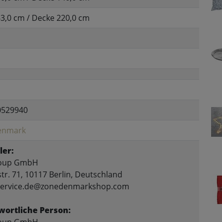
63,0 cm / Decke 220,0 cm
0529940
enmark
ler:
oup GmbH
tr. 71, 10117 Berlin, Deutschland
 service.de@zonedenmarkshop.com
wortliche Person: