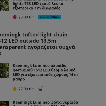
lights 768 LED ζεστό λευκό
εξωτερικό 7 m διαφανές
23,00 € *
Vorbestellbar
aemingk tufted light chain
512 LED outside 13,5m
ransparent αγοράζεται συχνά
ε
Kaemingk Lumineo αλυσίδα
φωτισμού 1512 LED θερμό λευκό
LED για εξωτερικούς χώρους 14 m
μαύρο
27,90 € *
Kaemingk Lumineo φώτα νεράιδα