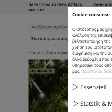
ΠΑΡΉΓΓΕΙΛΑ ΤΟ ΠΡΩΊ, ΈΣΤΕΙΛΑ
ΠΆΝΩ ΑΠΌ
ΑΜΈΣΩΣ!
ΠΕΛΆΤΕΣ
Cookie consense
Αναζήτηση προϊόντων
Ο ιστότοπός μας χρη
ανάλυση της επισκεψ
Φώτα & φωτισμός
Κεριά LED εσω
βελτιστοποίηση της 
χρήση του ιστότοπού
Home
Φώτα & φωτισμός
Φωτεινή δια
διαφήμιση και την α
άλλα δεδομένα που τ
υπηρεσιών τους από 
μας.
Προστασία δεδ
14% DISCOUNT
Essenziell
Statstik & 