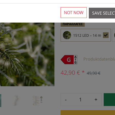
Available again from 16.
NOT NOW
SAVE SELE
›
ΠΑΡΑΛΛΑΓΈΣ
1512 LED – 14 m
Produktdatenbl
42,90 € *
49,90 €
-
+