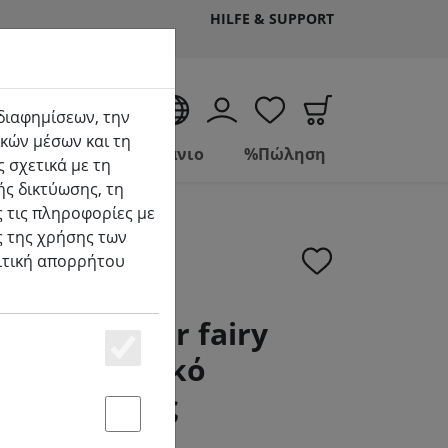
HILFE & SUPPORT
EL
 διαφημίσεων, την
κών μέσων και τη
Ζώντας
Μπάνιο
%Πώληση
 σχετικά με τη
ής δικτύωσης, τη
 τις πληροφορίες με
ς της χρήσης των
λιτική απορρήτου
neo cluster fairy
ED ζεστό λευκό
Essenziell
 m διαφανές
Statstik & Marketing