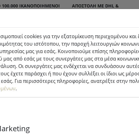
 100.000 ΙΚΑΝΟΠΟΙΗΜΈΝΟΙ
ΑΠΟΣΤΟΛΉ ΜΕ DHL &
DPD
σιμοποιεί cookies για την εξατομίκευση περιεχομένου και
ιμότητας του ιστότοπου, την παροχή λειτουργιών κοινωνι
τερικού & εξωτερικού χώρου
Κουζίνα & φαγητό
υπηρεσίας μας για εσάς. Κοινοποιούμε επίσης πληροφορίες
 μας από εσάς με τους συνεργάτες μας στα μέσα κοινωνικ
κόσμηση
νάλυση. Οι συνεργάτες μας ενδέχεται να συνδυάσουν αυτές
ους έχετε παράσχει ή που έχουν συλλέξει οι ίδιοι ως μέρο
εσάς. Για περισσότερες πληροφορίες, ανατρέξτε στην πο
ομένων
.
Kaemingk Lumi
lights 1512 L
εξωτερικό 14
Marketing