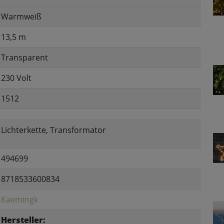
Warmweiß
13,5 m
Transparent
230 Volt
1512
Lichterkette, Transformator
494699
8718533600834
Kaemingk
Hersteller: