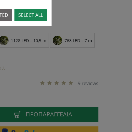
10.26 - preorder now!
CTED
SELECT ALL
1128 LED – 10,5 m
768 LED – 7 m
att
9 reviews
ΠΡΟΠΑΡΑΓΓΕΛΊΑ