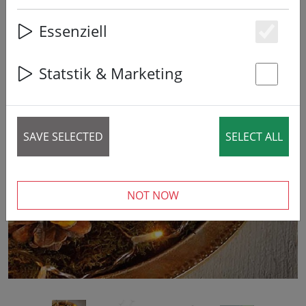
Essenziell
Es
Statstik & Marketing
St
‹
›
SAVE SELECTED
SELECT ALL
NOT NOW