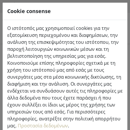
HILFE & SUPPORT
EL
Cookie consense
Ο ιστότοπός μας χρησιμοποιεί cookies για την
Αναζήτηση προϊόντων
εξατομίκευση περιεχομένου και διαφημίσεων, την
ανάλυση της επισκεψιμότητας του ιστότοπου, την
παροχή λειτουργιών κοινωνικών μέσων και τη
Home
Φώτα & φωτισμός
Φώτα νεράιδα
βελτιστοποίηση της υπηρεσίας μας για εσάς.
Κοινοποιούμε επίσης πληροφορίες σχετικά με τη
χρήση του ιστότοπού μας από εσάς με τους
συνεργάτες μας στα μέσα κοινωνικής δικτύωσης, τη
διαφήμιση και την ανάλυση. Οι συνεργάτες μας
Lumineo Durawise Fairy lights
ενδέχεται να συνδυάσουν αυτές τις πληροφορίες με
Basic 96 LED ζεστό λευκό
άλλα δεδομένα που τους έχετε παράσχει ή που
εξωτερικό 7,1 m μπαταρία-
έχουν συλλέξει οι ίδιοι ως μέρος της χρήσης των
λειτουργεί διαφανές
υπηρεσιών τους από εσάς. Για περισσότερες
πληροφορίες, ανατρέξτε στην πολιτική απορρήτου
μας.
Προστασία δεδομένων
.