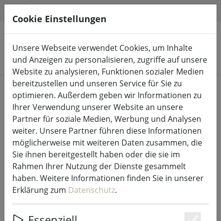
HILFE & SUPPORT
DE
Cookie Einstellungen
Unsere Webseite verwendet Cookies, um Inhalte
Produkte suchen
und Anzeigen zu personalisieren, zugriffe auf unsere
Website zu analysieren, Funktionen sozialer Medien
bereitzustellen und unseren Service für Sie zu
Start
LED-Kerzen Indoor & Outdoor
optimieren. Außerdem geben wir Informationen zu
Ihrer Verwendung unserer Website an unsere
Partner für soziale Medien, Werbung und Analysen
weiter. Unsere Partner führen diese Informationen
möglicherweise mit weiteren Daten zusammen, die
UYUNI Lighting LED Stabkerzen
Sie ihnen bereitgestellt haben oder die sie im
Taper 2er Set 2,3 x 15 cm weiß
Rahmen Ihrer Nutzung der Dienste gesammelt
haben. Weitere Informationen finden Sie in unserer
Erklärung zum
Datenschutz
.
12% SPAREN
Essenziell