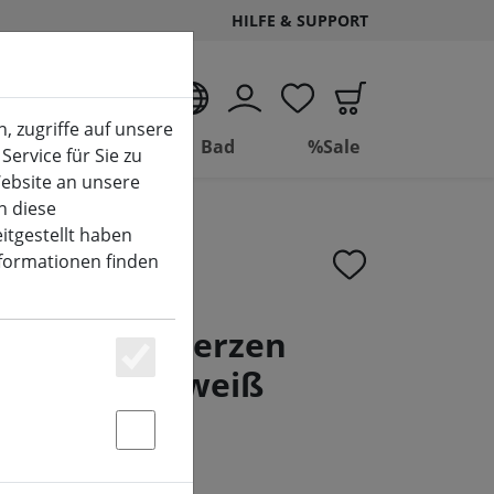
HILFE & SUPPORT
DE
, zugriffe auf unsere
Wohnen
Bad
%Sale
Service für Sie zu
ebsite an unsere
n diese
itgestellt haben
nformationen finden
g LED Stabkerzen
2,3 x 15 cm weiß
Essenziell
Statstik & Marketing