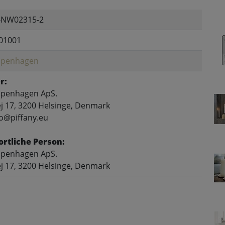
A-NW02315-2
01001
Copenhagen
r:
openhagen ApS.
 17, 3200 Helsinge, Denmark
fo@piffany.eu
rtliche Person:
openhagen ApS.
 17, 3200 Helsinge, Denmark