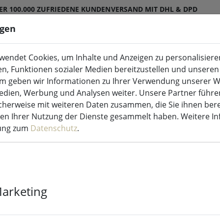
ER 100.000 ZUFRIEDENE KUNDEN
VERSAND MIT DHL & DPD
ngen
endet Cookies, um Inhalte und Anzeigen zu personalisieren
ED-Kerzen Indoor & Outdoor
Küche & Essen
en, Funktionen sozialer Medien bereitzustellen und unseren 
m geben wir Informationen zu Ihrer Verwendung unserer W
Medien, Werbung und Analysen weiter. Unsere Partner führe
herweise mit weiteren Daten zusammen, die Sie ihnen bere
men Ihrer Nutzung der Dienste gesammelt haben. Weitere I
rung zum
Datenschutz
.
UYUNI Lightin
Taper 2er Set 
Marketing
8 Stück verfügbar