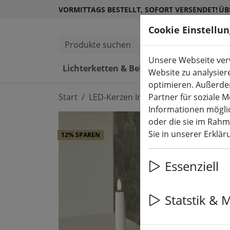
VORMITTAGS BESTELLT, SOFORT VERSENDET!
ÜB
Cookie Einstellu
Produkte suchen
Unsere Webseite verw
Lichterketten & Beleuchtung
L
Website zu analysier
optimieren. Außerde
Start
LED-Kerzen Indoor & Outdoor
Partner für soziale 
Informationen möglic
oder die sie im Rah
Sie in unserer Erklä
12% SPAREN
Essenziell
Statstik & 