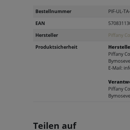
Bestellnummer
PIF-UL-T
EAN
57083113
Hersteller
Piffany 
Produktsicherheit
Herstelle
Piffany C
Bymosevej
E-Mail: in
Verantwo
Piffany C
Bymosevej
Teilen auf